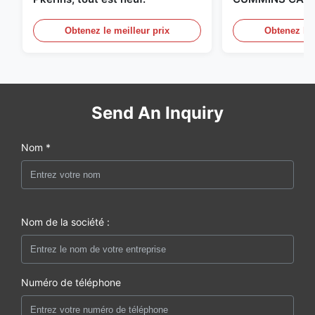
aux États-Unis.
Obtenez le meilleur prix
Obtenez le 
Send An Inquiry
Nom *
Nom de la société :
Numéro de téléphone