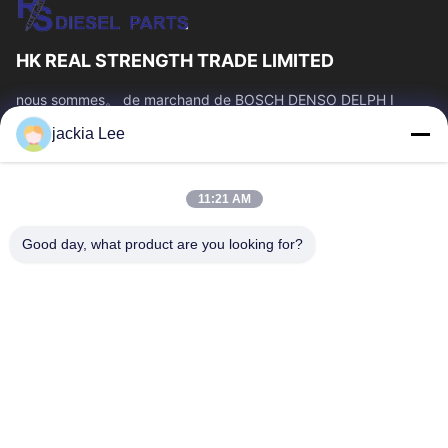
HK REAL STRENGTH TRADE LIMITED
nous sommes。 de marchand de BOSCH DENSO DELPH I
CATERPILLAR VOLVO CUMMINS TOYOTA ISUZU Company
jackia Lee
nombre de whatsapp : 0086 159 2067 9523.
Liens Rapides
11:21 AM
À La Maison
Produits
À Propos De Nous
Visite De L'usine
Good day, what product are you looking for?
Contrôle De La Qualité
Nous Contacter
Demandez Un Devis
Nouvelles
Les Affaires
Nous Contacter
86-134-3456-6685
86-159-2067-9523