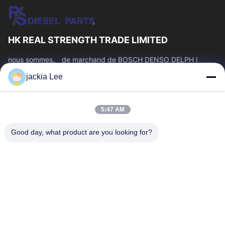
HK REAL STRENGTH TRADE LIMITED
nous sommes。 de marchand de BOSCH DENSO DELPH I
CATERPILLAR VOLVO CUMMINS TOYOTA ISUZU Company
jackia Lee
nombre de whatsapp : 0086 159 2067 9523.
Liens Rapides
5:47 AM
À La Maison
Produits
À Propos De Nous
Visite De L'usine
Good day, what product are you looking for?
Contrôle De La Qualité
Nous Contacter
Demandez Un Devis
Nouvelles
Les Affaires
Nous Contacter
86-134-3456-6685
86-159-2067-9523