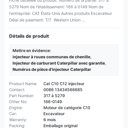
Fiche détaillée du produit: Numéro de la partie: 317 à
5279 Nom de l'établissement: 166 à 0149 Nom de
l'entreprise: CAT États-Unis Autres produits Excavateur
Délai de paiement: T/T. Western Union ...
Détails de produit
Mettre en évidence:
injecteur à roues communes de chenille
,
Injecteur de carburant Caterpillar avec garantie
,
Numéros de pièce d'injecteur Caterpillar
Product Name:
Cat C10 C12 injecteur
Contact:
0086 13434566685
Part Number:
317 à 5279
Other No:
166-0149
Engine:
Moteur de catégorie C10
Car:
Excavateur
Warranty:
6 mois
Packing:
Emballage original