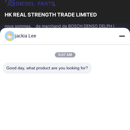
HK REAL STRENGTH TRADE LIMITED
nous sommes。 de marchand de BOSCH DENSO DELPH I
CATERPILLAR VOLVO CUMMINS TOYOTA ISUZU Company
jackia Lee
nombre de whatsapp : 0086 159 2067 9523.
Liens Rapides
5:07 AM
À La Maison
Produits
À Propos De Nous
Visite De L'usine
Good day, what product are you looking for?
Contrôle De La Qualité
Nous Contacter
Demandez Un Devis
Nouvelles
Les Affaires
Nous Contacter
86-134-3456-6685
86-159-2067-9523
2181986030@qq.com