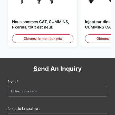
Nous sommes CAT, CUMMINS,
Injecteur diesel 
Pkerins, tout est neuf.
CUMMINS CAT B
aux États-Unis.
Obtenez le meilleur prix
Obtenez le 
Send An Inquiry
Nom *
Nom de la société :