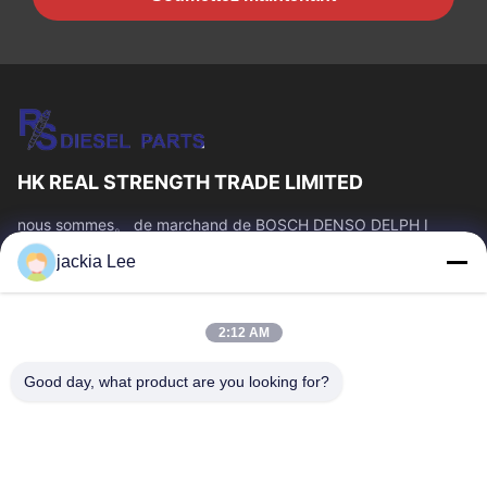
HK REAL STRENGTH TRADE LIMITED
nous sommes。 de marchand de BOSCH DENSO DELPH I
CATERPILLAR VOLVO CUMMINS TOYOTA ISUZU Company
jackia Lee
nombre de whatsapp : 0086 159 2067 9523.
Liens Rapides
2:12 AM
À La Maison
Produits
À Propos De Nous
Visite De L'usine
Good day, what product are you looking for?
Contrôle De La Qualité
Nous Contacter
Demandez Un Devis
Nouvelles
Les Affaires