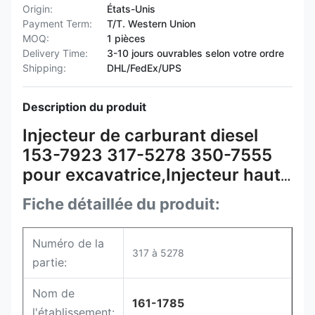
Origin:
États-Unis
Payment Term:
T/T. Western Union
MOQ:
1 pièces
Delivery Time:
3-10 jours ouvrables selon votre ordre
Shipping:
DHL/FedEx/UPS
Description du produit
Injecteur de carburant diesel
153-7923 317-5278 350-7555
pour excavatrice,Injecteur haute
pression 229-1631 212-3468
Fiche détaillée du produit:
Numéro de la
317 à 5278
partie:
Nom de
161-1785
l'établissement: