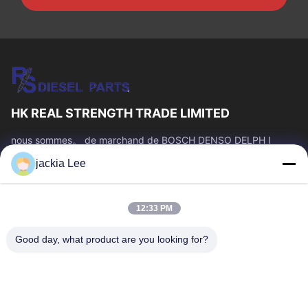
HK REAL STRENGTH TRADE LIMITED
nous sommes。 de marchand de BOSCH DENSO DELPH I
CATERPILLAR VOLVO CUMMINS TOYOTA ISUZU Company
jackia Lee
nombre de whatsapp : 0086 159 2067 9523.
Liens Rapides
12:33 PM
À La Maison
Produits
À Propos De Nous
Visite De L'usine
Good day, what product are you looking for?
Contrôle De La Qualité
Nous Contacter
Demandez Un Devis
Nouvelles
Les Affaires