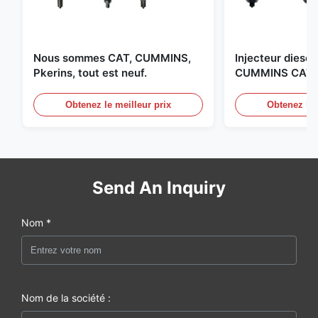
Nous sommes CAT, CUMMINS,
Injecteur diesel 
Pkerins, tout est neuf.
CUMMINS CAT B
aux États-Unis.
Obtenez le meilleur prix
Obtenez le 
Send An Inquiry
Nom *
Nom de la société :