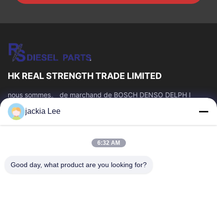
HK REAL STRENGTH TRADE LIMITED
nous sommes。 de marchand de BOSCH DENSO DELPH I
CATERPILLAR VOLVO CUMMINS TOYOTA ISUZU Company
jackia Lee
nombre de whatsapp : 0086 159 2067 9523.
Liens Rapides
6:32 AM
À La Maison
Produits
À Propos De Nous
Visite De L'usine
Good day, what product are you looking for?
Contrôle De La Qualité
Nous Contacter
Demandez Un Devis
Nouvelles
Les Affaires