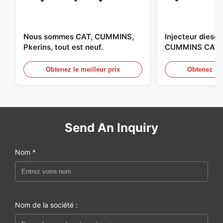
Nous sommes CAT, CUMMINS,
Injecteur diesel 
Pkerins, tout est neuf.
CUMMINS CAT B
aux États-Unis.
Obtenez le meilleur prix
Obtenez le 
Send An Inquiry
Nom *
Nom de la société :