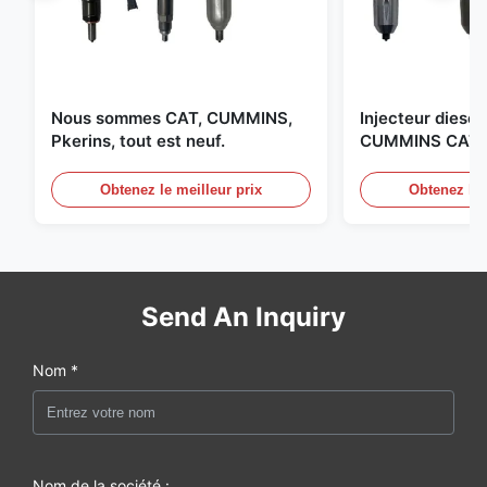
Nous sommes CAT, CUMMINS,
Injecteur diesel 
Pkerins, tout est neuf.
CUMMINS CAT B
aux États-Unis.
Obtenez le meilleur prix
Obtenez le 
Send An Inquiry
Nom *
Nom de la société :