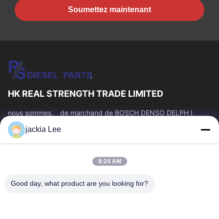
Soumettez maintenant
HK REAL STRENGTH TRADE LIMITED
nous sommes。 de marchand de BOSCH DENSO DELPH I
CATERPILLAR VOLVO CUMMINS TOYOTA ISUZU Company
jackia Lee
nombre de whatsapp : 0086 159 2067 9523.
Liens Rapides
8:24 AM
À La Maison
Produits
À Propos De Nous
Visite De L'usine
Good day, what product are you looking for?
Contrôle De La Qualité
Nous Contacter
Demandez Un Devis
Nouvelles