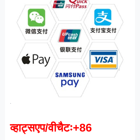
`
व्हाट्सएप/वीचैटः+86