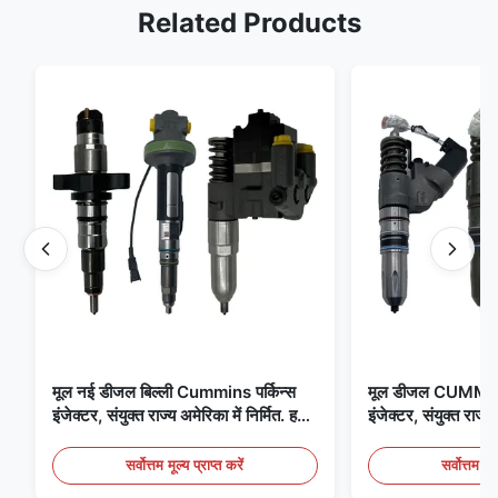
Related Products
मूल नई डीजल बिल्ली Cummins पर्किन्स
मूल डीजल CUMM
इंजेक्टर, संयुक्त राज्य अमेरिका में निर्मित. हम
इंजेक्टर, संयुक्त राज्य 
बिल्ली, Cummins, पर्किन्स डीलर हैं, सब
CUMMINS के एक व
कुछ मूल नया है
सर्वोत्तम मूल्य प्राप्त करें
सर्वोत्तम मूल