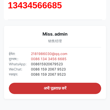
13434566685
Miss. admin
销售经理
ईमेल:
2181986030@qq.com
दूरभाष::
0086 134 3456 6685
WhatsApp:
008615920679523
WeChat:
0086 159 2067 9523
स्काइप:
0086 159 2067 9523
अभी पूछताछ करें