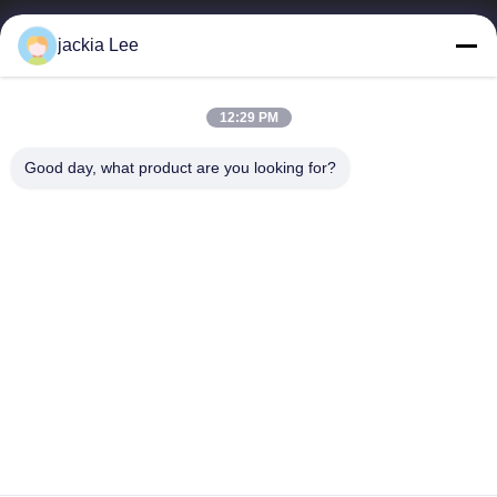
हम बॉश डेंसो डेल्फ़ I कैटरपिलर वोल्वो क्यूमिंस टोयोटा इसुजु कंपनी के डीलर हैं।
jackia Lee
व्हाट्सएप नंबर: 0086 159 2067 9523।
त्वरित लिंक
12:29 PM
घर
उत्पाद
हमारे बारे में
कारखाने का दौरा
Good day, what product are you looking for?
गुणवत्ता नियंत्रण
हमसे संपर्क करें
उद्धरण मांगें
समाचार
मामले
हमसे संपर्क करें
86-134-3456-6685
86-159-2067-9523
2181986030@qq.com
कॉपीराइट © 2023-2026 HK REAL STRENGTH TRADE LIMITED. . सभी अधिकार