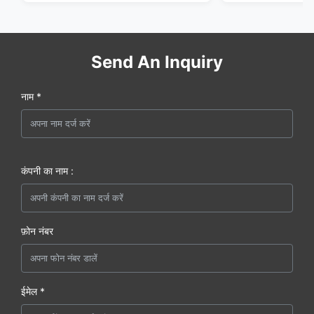
Send An Inquiry
नाम *
कंपनी का नाम :
फ़ोन नंबर
ईमेल *