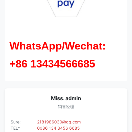
`
WhatsApp/Wechat:
+86 13434566685
Miss. admin
销售经理
Surel:
2181986030@qq.com
TEL::
0086 134 3456 6685