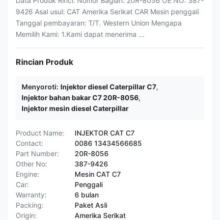
Data Produk Rinci: Nomor Bagian: 20R-8056 OE NO: 387-
9426 Asal usul: CAT Amerika Serikat CAR Mesin penggali
Tanggal pembayaran: T/T. Western Union Mengapa
Memilih Kami: 1.Kami dapat menerima ...
Rincian Produk
Menyoroti:
Injektor diesel Caterpillar C7
,
Injektor bahan bakar C7 20R-8056
,
Injektor mesin diesel Caterpillar
Product Name:
INJEKTOR CAT C7
Contact:
0086 13434566685
Part Number:
20R-8056
Other No:
387-9426
Engine:
Mesin CAT C7
Car:
Penggali
Warranty:
6 bulan
Packing:
Paket Asli
Origin:
Amerika Serikat