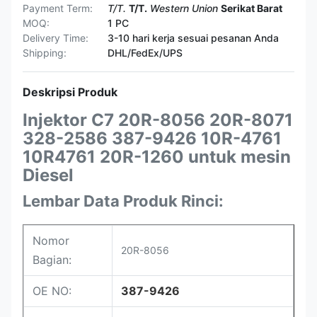
Payment Term:
T/T.
T/T.
Western Union
Serikat Barat
MOQ:
1 PC
Delivery Time:
3-10 hari kerja sesuai pesanan Anda
Shipping:
DHL/FedEx/UPS
Deskripsi Produk
Injektor C7 20R-8056 20R-8071
328-2586 387-9426 10R-4761
10R4761 20R-1260 untuk mesin
Diesel
Lembar Data Produk Rinci:
Nomor
20R-8056
Bagian:
OE NO:
387-9426