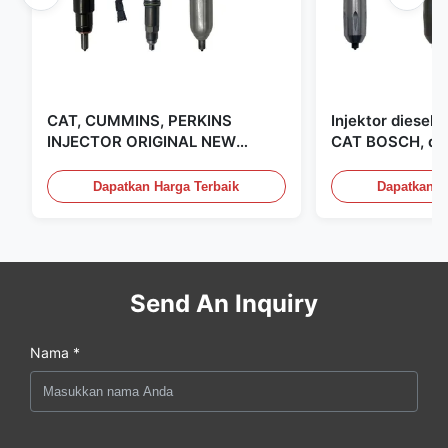
CAT, CUMMINS, PERKINS
Injektor diesel
INJECTOR ORIGINAL NEW
CAT BOSCH, dip
DIESEL CAT CUMMINS PERKINS
Amerika Serikat
INJECTOR, MADE IN USA. kami
Dapatkan Harga Terbaik
Dapatkan H
adalah CAT, CUMMINS, Pkerins
Dealer, semuanya baru asli
Send An Inquiry
Nama *