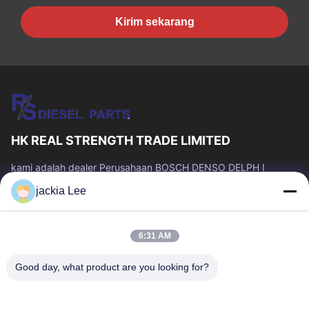
Kirim sekarang
HK REAL STRENGTH TRADE LIMITED
kami adalah dealer Perusahaan BOSCH DENSO DELPH I
CATERPILLAR VOLVO CUMMINS TOYOTA ISUZU。 whatsapp
jackia Lee
number :0086 159 2067 9523 .
Tautan Cepat
6:31 AM
Rumah
Produk
Tentang Kami
Tur Pabrik
Good day, what product are you looking for?
Kontrol Kualitas
Hubungi Kami
Minta Kutipan
Berita