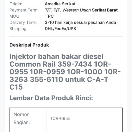
Origin:
Amerika Serikat
Payment Term:
T/T.
T/T.
Western Union
Serikat Barat
MOQ:
1 PC
Delivery Time:
3-10 hari kerja sesuai pesanan Anda
Shipping:
DHL/FedEx/UPS
Deskripsi Produk
Injektor bahan bakar diesel
Common Rail 359-7434
1OR-
0955 10R-0959 1OR-1000 10R-
3263 355-6110 untuk C-A-T
C15
Lembar Data Produk Rinci:
Nomor
1OR-0955
Bagian: