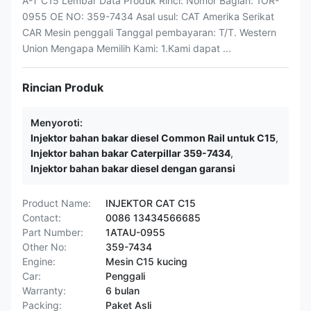
A-T C15 Lembar Data Produk Rinci: Nomor Bagian: 1OR-
0955 OE NO: 359-7434 Asal usul: CAT Amerika Serikat
CAR Mesin penggali Tanggal pembayaran: T/T. Western
Union Mengapa Memilih Kami: 1.Kami dapat ...
Rincian Produk
Menyoroti:
Injektor bahan bakar diesel Common Rail untuk C15
,
Injektor bahan bakar Caterpillar 359-7434
,
Injektor bahan bakar diesel dengan garansi
Product Name:
INJEKTOR CAT C15
Contact:
0086 13434566685
Part Number:
1ATAU-0955
Other No:
359-7434
Engine:
Mesin C15 kucing
Car:
Penggali
Warranty:
6 bulan
Packing:
Paket Asli