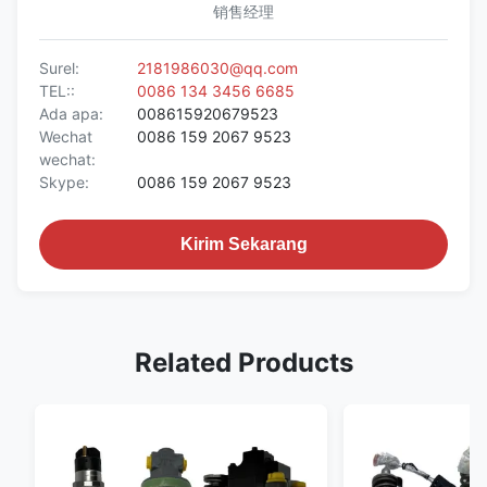
销售经理
Surel:
2181986030@qq.com
TEL::
0086 134 3456 6685
Ada apa:
008615920679523
Wechat
0086 159 2067 9523
wechat:
Skype:
0086 159 2067 9523
Kirim Sekarang
Related Products