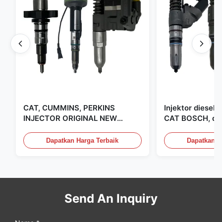
CAT, CUMMINS, PERKINS
Injektor diesel
INJECTOR ORIGINAL NEW
CAT BOSCH, dip
DIESEL CAT CUMMINS PERKINS
Amerika Serikat
INJECTOR, MADE IN USA. kami
Dapatkan Harga Terbaik
Dapatkan H
adalah CAT, CUMMINS, Pkerins
Dealer, semuanya baru asli
Send An Inquiry