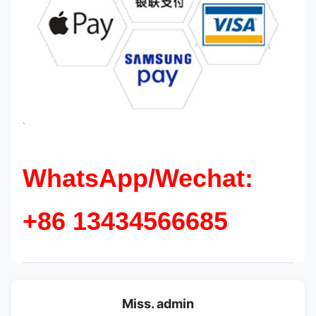
`
WhatsApp/Wechat:
+86 13434566685
Miss. admin