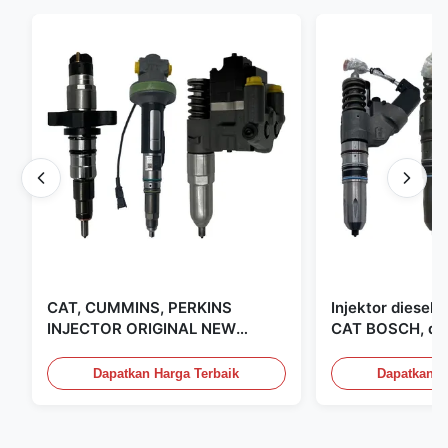
CAT, CUMMINS, PERKINS
Injektor diesel
INJECTOR ORIGINAL NEW
CAT BOSCH, dip
DIESEL CAT CUMMINS PERKINS
Amerika Serikat
INJECTOR, MADE IN USA. kami
Dapatkan Harga Terbaik
Dapatkan H
adalah CAT, CUMMINS, Pkerins
Dealer, semuanya baru asli