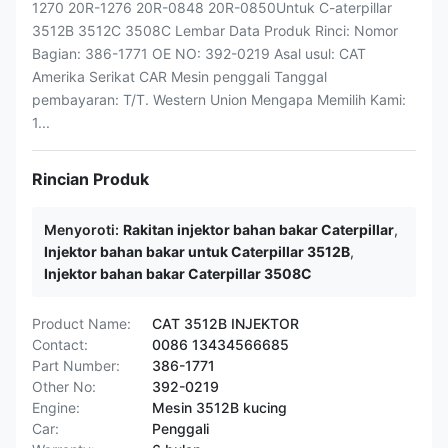
1270 20R-1276 20R-0848 20R-0850Untuk C-aterpillar
3512B 3512C 3508C Lembar Data Produk Rinci: Nomor
Bagian: 386-1771 OE NO: 392-0219 Asal usul: CAT
Amerika Serikat CAR Mesin penggali Tanggal
pembayaran: T/T. Western Union Mengapa Memilih Kami:
1...
Rincian Produk
Menyoroti:
Rakitan injektor bahan bakar Caterpillar
,
Injektor bahan bakar untuk Caterpillar 3512B
,
Injektor bahan bakar Caterpillar 3508C
Product Name:
CAT 3512B INJEKTOR
Contact:
0086 13434566685
Part Number:
386-1771
Other No:
392-0219
Engine:
Mesin 3512B kucing
Car:
Penggali