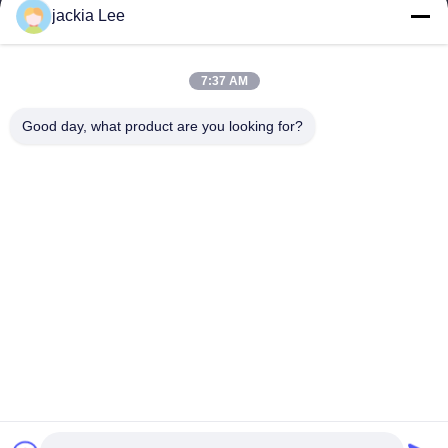
CATERPILLAR VOLVO CUMMINS TOYOTA ISUZU。 whatsapp
jackia Lee
number :0086 159 2067 9523 .
Tautan Cepat
7:37 AM
Rumah
Produk
Tentang Kami
Tur Pabrik
Good day, what product are you looking for?
Kontrol Kualitas
Hubungi Kami
Minta Kutipan
Berita
Kasus-Kasus
Hubungi Kami
86-134-3456-6685
86-159-2067-9523
2181986030@qq.com
Hak cipta © 2023-2026 HK REAL STRENGTH TRADE LIMITED. Semua
hak. Dilarang.