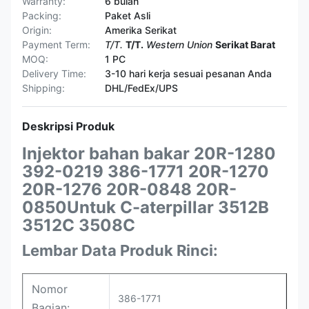
Warranty:
6 bulan
Packing:
Paket Asli
Origin:
Amerika Serikat
Payment Term:
T/T.
T/T.
Western Union
Serikat Barat
MOQ:
1 PC
Delivery Time:
3-10 hari kerja sesuai pesanan Anda
Shipping:
DHL/FedEx/UPS
Deskripsi Produk
Injektor bahan bakar 20R-1280
392-0219 386-1771 20R-1270
20R-1276 20R-0848 20R-
0850Untuk C-aterpillar 3512B
3512C 3508C
Lembar Data Produk Rinci:
Nomor
386-1771
Bagian: