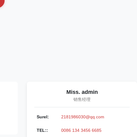
Miss. admin
销售经理
Surel:
2181986030@qq.com
TEL::
0086 134 3456 6685