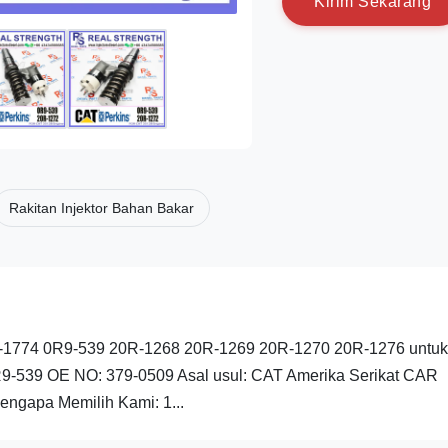
K
i
r
i
m
S
e
k
a
r
a
n
g
Rakitan Injektor Bahan Bakar
6-1774 0R9-539 20R-1268 20R-1269 20R-1270 20R-1276 untuk
9-539 OE NO: 379-0509 Asal usul: CAT Amerika Serikat CAR
engapa Memilih Kami: 1...