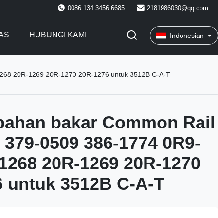
0086 134 3456 6685
2181986030@qq.com
AS
HUBUNGI KAMI
Indonesian
1268 20R-1269 20R-1270 20R-1276 untuk 3512B C-A-T
 bahan bakar Common Rail
 379-0509 386-1774 0R9-
1268 20R-1269 20R-1270
 untuk 3512B C-A-T