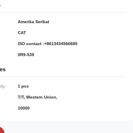
s
Amerika Serikat
CAT
ISO contact :+8613434566685
0R9-539
ies
ty:
1 pcs
T/T, Western Union,
10000