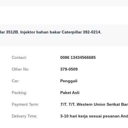
lar 3512B
,
Injektor bahan bakar Caterpillar 392-0214
,
Contact:
0086 13434566685
Other No:
379-0509
Car:
Penggali
Packing:
Paket Asli
Payment Term:
T/T.
T/T.
Western Union
Serikat Bar
Delivery Time:
3-10 hari kerja sesuai pesanan An