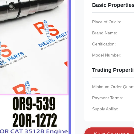
Basic Propertie
Place of Origin:
Brand Name:
Certification:
Model Number:
Trading Propert
Minimum Order Quanti
Payment Terms:
Supply Ability: