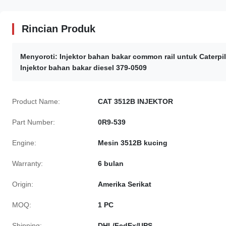
Rincian Produk
Menyoroti:
Injektor bahan bakar common rail untuk Caterpil
Injektor bahan bakar diesel 379-0509
Product Name:
CAT 3512B INJEKTOR
Part Number:
0R9-539
Engine:
Mesin 3512B kucing
Warranty:
6 bulan
Origin:
Amerika Serikat
MOQ:
1 PC
Shipping:
DHL/FedEx/UPS