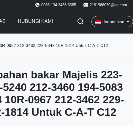
0086 134 3456 6685
2181986030@qq.com
AS
HUBUNGI KAMI
Indonesian
 10R-0967 212-3462 229-8842 10R-1814 Untuk C-A-T C12
 bahan bakar Majelis 223-
-5240 212-3460 194-5083
 10R-0967 212-3462 229-
-1814 Untuk C-A-T C12