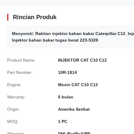
Rincian Produk
Menyoroti:
Rakitan injektor bahan bakar Caterpillar C12
,
In
Injektor bahan bakar tugas berat 223-5328
Product Name:
INJEKTOR CAT C10 C12
Part Number:
10R-1814
Engine:
Mesin CAT C10 C12
Warranty:
6 bulan
Origin:
Amerika Serikat
MOQ:
1 PC
Shipping:
DHL/FedEx/UPS