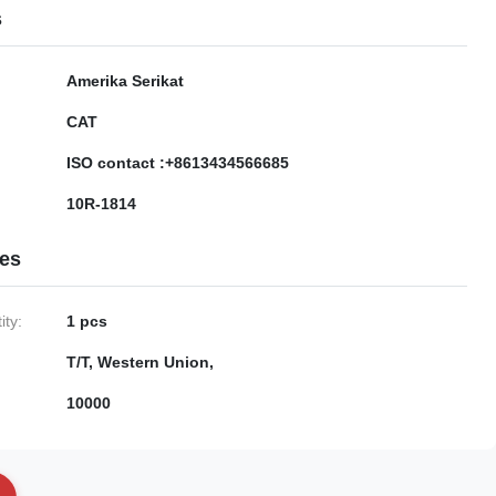
s
Amerika Serikat
CAT
ISO contact :+8613434566685
10R-1814
ies
ty:
1 pcs
T/T, Western Union,
10000