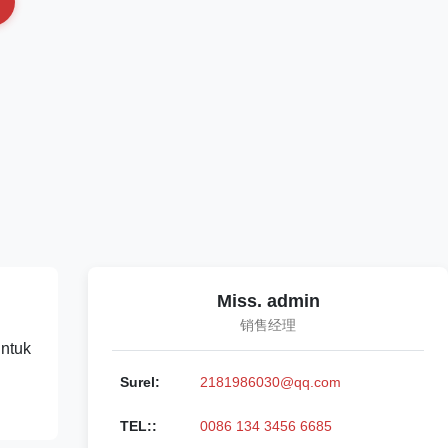
Miss. admin
销售经理
ntuk
Surel:
2181986030@qq.com
TEL::
0086 134 3456 6685