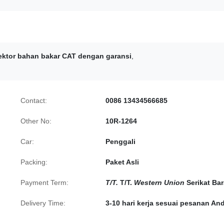
jektor bahan bakar CAT dengan garansi
,
Contact:
0086 13434566685
Other No:
10R-1264
Car:
Penggali
Packing:
Paket Asli
Payment Term:
T/T.
T/T.
Western Union
Serikat Bar
Delivery Time:
3-10 hari kerja sesuai pesanan An