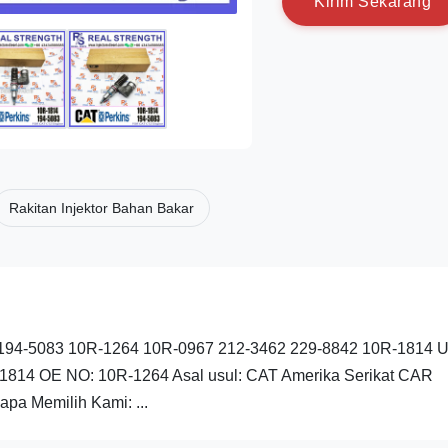
K
i
r
i
m
S
e
k
a
r
a
n
g
Rakitan Injektor Bahan Bakar
60 194-5083 10R-1264 10R-0967 212-3462 229-8842 10R-1814 U
-1814 OE NO: 10R-1264 Asal usul: CAT Amerika Serikat CAR
pa Memilih Kami: ...