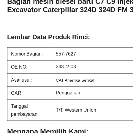
Bagian mesin diesel baru C7 C9 Inje
Excavator Caterpillar 324D 324D FM
Lembar Data Produk Rinci:
Nomor Bagian:
557-7627
243-4503
OE NO:
Asal usul:
CAT Amerika Serikat
Penggalian
CAR
Tanggal
T/T. Western Union
pembayaran:
Mengapa Memilih Kami: