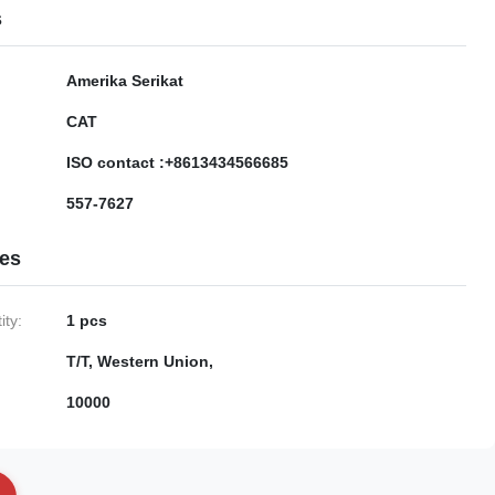
s
Amerika Serikat
CAT
ISO contact :+8613434566685
557-7627
ies
ty:
1 pcs
T/T, Western Union,
10000