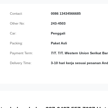
Contact:
0086 13434566685
Other No:
243-4503
Car:
Penggali
Packing:
Paket Asli
Payment Term:
T/T.
T/T.
Western Union
Serikat Bar
Delivery Time:
3-10 hari kerja sesuai pesanan An