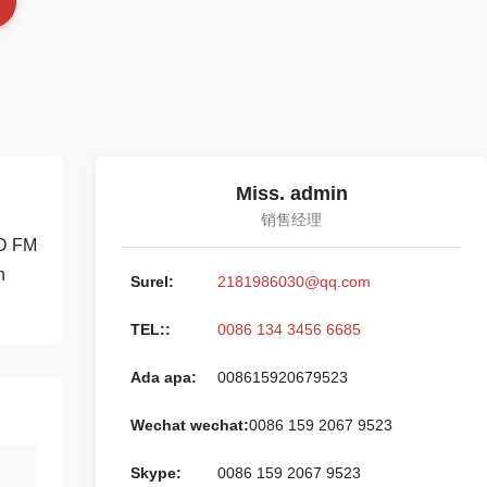
Miss. admin
销售经理
4D FM
n
Surel:
2181986030@qq.com
TEL::
0086 134 3456 6685
Ada apa:
008615920679523
Wechat wechat:
0086 159 2067 9523
Skype:
0086 159 2067 9523