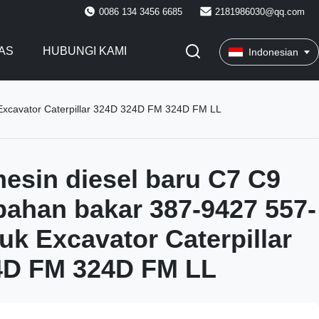
0086 134 3456 6685
2181986030@qq.com
AS
HUBUNGI KAMI
Indonesian
 Excavator Caterpillar 324D 324D FM 324D FM LL
esin diesel baru C7 C9
 bahan bakar 387-9427 557-
uk Excavator Caterpillar
4D FM 324D FM LL