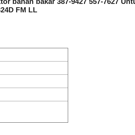
ktor bahan bakar 387-9427 557-7627 Unt
 324D FM LL