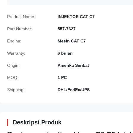
Product Name:
INJEKTOR CAT C7
Part Number:
557-7627
Engine:
Mesin CAT C7
Warranty:
6 bulan
Origin:
Amerika Serikat
MOQ:
1 PC
Shipping:
DHL/FedEx/UPS
Deskripsi Produk