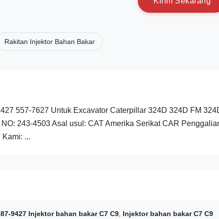
K
i
r
i
m
S
e
k
a
r
a
n
g
Rakitan Injektor Bahan Bakar
-9427 557-7627 Untuk Excavator Caterpillar 324D 324D FM 32
 NO: 243-4503 Asal usul: CAT Amerika Serikat CAR Penggalia
Kami: ...
387-9427 Injektor bahan bakar C7 C9
,
Injektor bahan bakar C7 C9