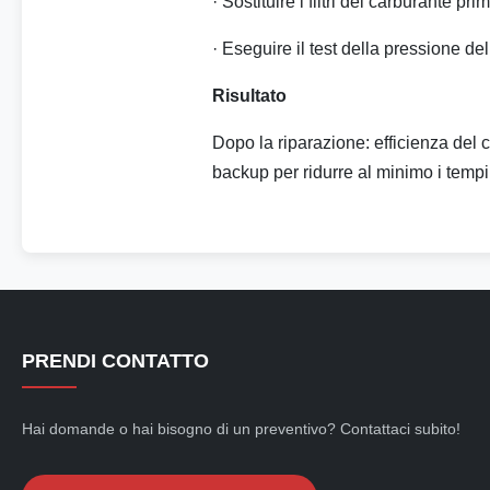
· Sostituire i filtri del carburante pr
· Eseguire il test della pressione d
Risultato
Dopo la riparazione: efficienza de
backup per ridurre al minimo i tem
PRENDI CONTATTO
Hai domande o hai bisogno di un preventivo? Contattaci subito!