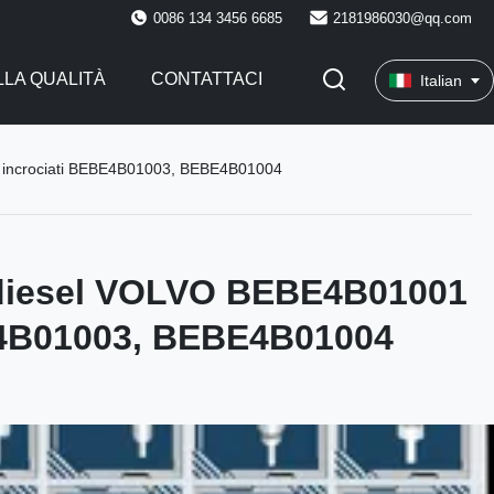
0086 134 3456 6685
2181986030@qq.com
LA QUALITÀ
CONTATTACI
Italian
nto incrociati BEBE4B01003, BEBE4B01004
ta diesel VOLVO BEBE4B01001
EBE4B01003, BEBE4B01004