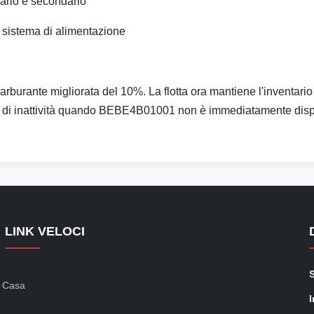
imario e secondario
el sistema di alimentazione
l carburante migliorata del 10%. La flotta ora mantiene l'inve
pi di inattività quando BEBE4B01001 non è immediatamente disp
LINK VELOCI
Casa
I