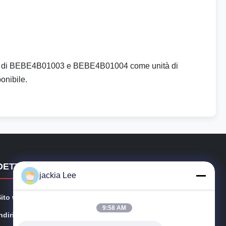
ntario di BEBE4B01003 e BEBE4B01004 come unità di
onibile.
DETTAGLI DI CONTATTO
jackia Lee
Sito web:
injectors-diesel.com
9:58 AM
ndirizzo::
B5 PIANO, 1 F., EQUIPAGGIANTE la COSTRUZIONE