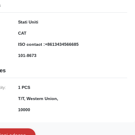
s
Stati Uniti
CAT
ISO contact :+8613434566685
101-8673
ies
ty:
1 PCS
T/T, Western Union,
10000