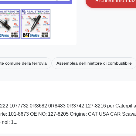
R
i
c
h
i
e
d
i
i
n
f
o
r
m
a
z
nte comune della ferrovia
Assemblea dell'iniettore di combustibile
7-8222 1077732 0R8682 0R8483 0R3742 127-8216 per Caterpilla
parte: 101-8673 OE NO: 127-8205 Origine: CAT USA CAR Scavat
oi: 1...