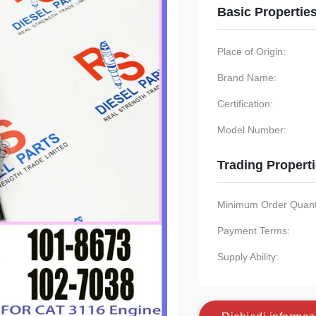
Basic Propertie
Place of Origin:
Brand Name:
Certification:
Model Number:
Trading Propert
Minimum Order Quanti
Payment Terms:
Supply Ability: