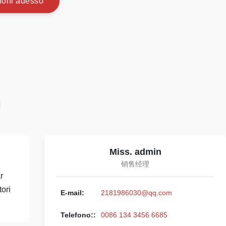
i
o
n
i
a
d
e
s
s
o
Miss. admin
销售经理
r
ori
E-mail:
2181986030@qq.com
Telefono::
0086 134 3456 6685