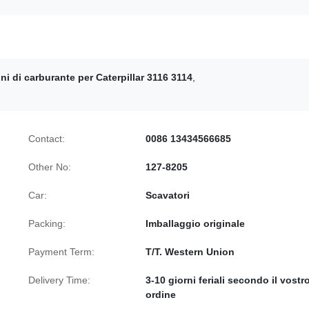
oni di carburante per Caterpillar 3116 3114
,
Contact:
0086 13434566685
Other No:
127-8205
Car:
Scavatori
Packing:
Imballaggio originale
Payment Term:
T/T. Western Union
Delivery Time:
3-10 giorni feriali secondo il vostr
ordine