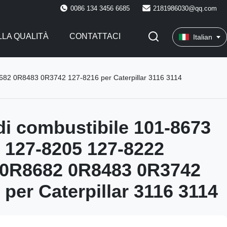
0086 134 3456 6685
2181986030@qq.com
LA QUALITÀ
CONTATTACI
Italian
8682 0R8483 0R3742 127-8216 per Caterpillar 3116 3114
 di combustibile 101-8673
 127-8205 127-8222
 0R8682 0R8483 0R3742
 per Caterpillar 3116 3114