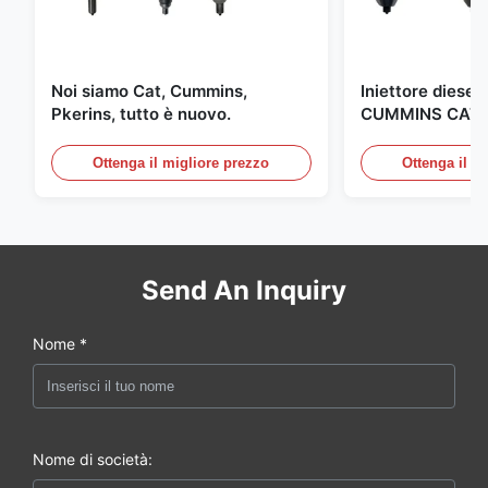
Noi siamo Cat, Cummins,
Iniettore diesel 
Pkerins, tutto è nuovo.
CUMMINS CAT 
fabbricato negli 
Ottenga il migliore prezzo
Ottenga il m
Send An Inquiry
Nome *
Nome di società: