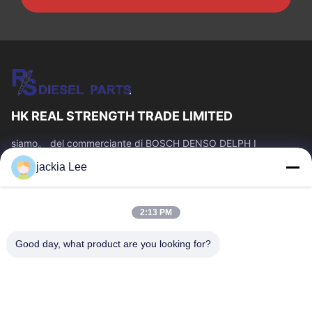
HK REAL STRENGTH TRADE LIMITED
siamo。 del commerciante di BOSCH DENSO DELPH I
CATERPILLAR VOLVO CUMMINS TOYOTA ISUZU Company
jackia Lee
numero del whatsapp: 0086 159 2067 9523.
Link Veloci
2:13 PM
Casa.
Prodotti
Su Di Noi
Visita Alla Fabbrica
Good day, what product are you looking for?
Controllo Della Qualità
Contattaci
Chiedi Un Preventivo
Notizie
Casi