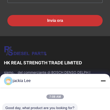
Invia ora
HK REAL STRENGTH TRADE LIMITED
siamo。 del commerciante di BOSCH DENSO DELPH I
CATERPILLAR VOLVO CUMMINS TOYOTA ISUZU Company
jackia Lee
numero del whatsapp: 0086 159 2067 9523.
Link Veloci
7:08 AM
Casa.
Prodotti
Su Di Noi
Visita Alla Fabbrica
Good day, what product are you looking for?