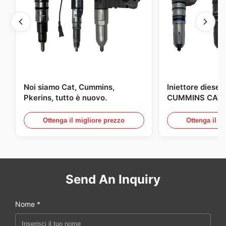
Noi siamo Cat, Cummins,
Iniettore diesel 
Pkerins, tutto è nuovo.
CUMMINS CAT 
fabbricato negli 
Ottenga il migliore prezzo
Ottenga il m
Send An Inquiry
Nome *