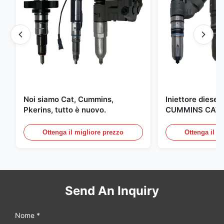
Noi siamo Cat, Cummins,
Iniettore diesel 
Pkerins, tutto è nuovo.
CUMMINS CAT 
fabbricato negli 
Ottenga il migliore prezzo
Ottenga il m
Send An Inquiry
Nome *