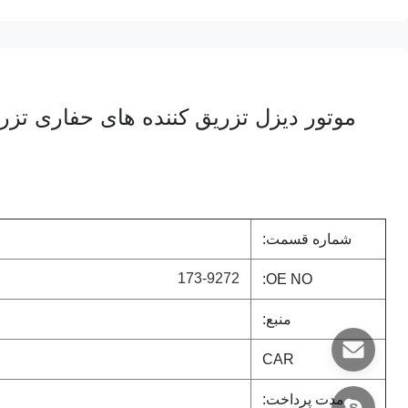
شماره قسمت:
173-9272
OE NO:
منبع:
CAR
مدت پرداخت: