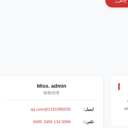
ح
ا
ض
ر
Miss. admin
销售经理
C93 ورق
اری مدت پرداخت: T/T. وسترن
ایمیل:
2181986030@qq.com
تلفن::
0086 134 3456 6685