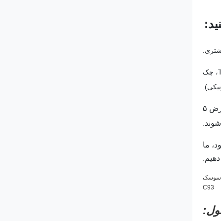
ید:
شتری.
ما می توانیم پرداخت آنلاین T / T، Western Union، Paypal، Alibaba را بپذیریم. (Alibaba ارائه پرداخت آنلاین T / T، VISA، MasterCard، چک
نیکی).
۷۰ درصد از محصولات فروش محبوب ما در انبار هستند، که تحویل سریع را تضمین می کند. به طور معمول، سفارشات می توانند در عرض ۵
وند.
، ما
دهیم.
ول: