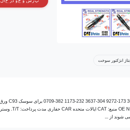
پ
ر
س
و
ج
و
د
ر
ح
ا
ل
تاژ انژکتور سوخت
موتور دیزل تزریق کننده های حفاری تزریق کننده سوخت 417-3013 173-9272 304-3637 232-1173 382-0709 برای سوسک 
اطلاعات دقیق محصول: شماره قسمت: ۴۱۷- ۳۰۱۳ OE NO: 173-9272 منبع: CAT ایالات متحده CAR حف