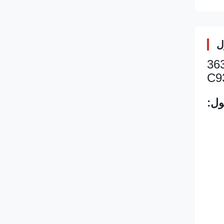
ل
حفاری تزریق کننده سوخت 417-3013 173-9272 304-3637
ول: