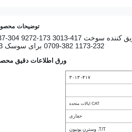
توضیحات محصو
موتور دیزل تزریق کننده های 
232-1173 382-0709 برای سوسک C93
ورق اطلاعات دقیق محص
۴۱۷- ۳۰۱۳
CAT ایالات متحده
حفاری
T/T. وسترن یونیون