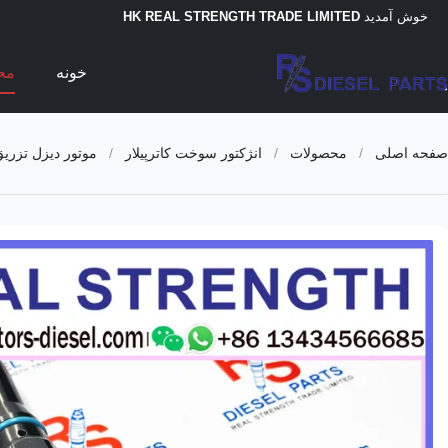
خوش آمدید
HK REAL STRENGTH TRADE LIMITED
خونه
مح
صفحه اصلی
/
محصولات
/
انژکتور سوخت کاترپیلار
/
موتور دیزل تزریق کننده های حفاری 