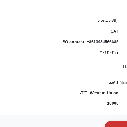
ایالات متحده
CAT
ISO contact :+8613434566685
۴۱۷- ۳۰۱۳
Tr
Min
1 عدد
T/T، Western Union،
10000