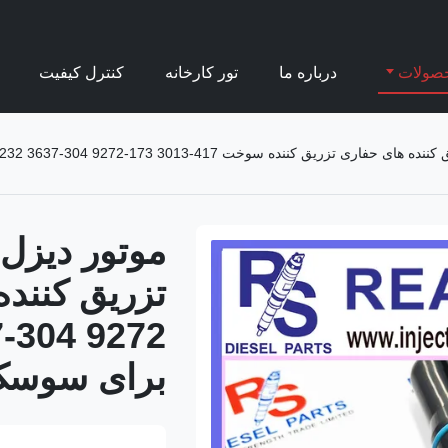
صولات
درباره ما
تور کارخانه
کنترل کیفیت
تزریق کننده سوخت 417-3013 173-9272 304-3637 232-1173 382-0709 برای سوسک C93
موتور دیزل 
برای سوسک 3