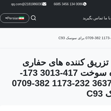
2181986030@qq.com
0086 134 3456 6685
با ما تماس بگیرید
Persian
تزریق کننده های حفاری
تزریق کننده سوخت 417-3013 173-
9272 304-3637 232-1173 382-0709
C9