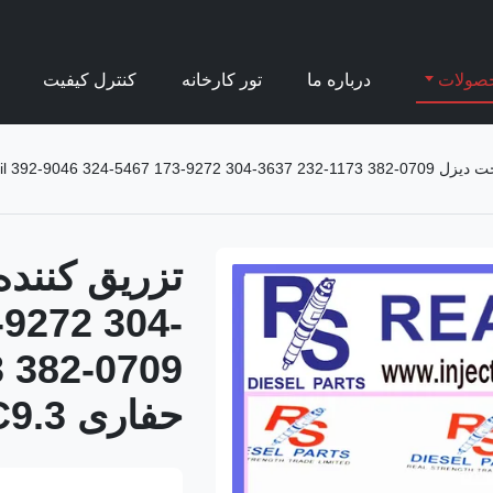
صولات
درباره ما
تور کارخانه
کنترل کیفیت
common rail 392- برای موتور حفاری C9.3
-9272 304-
حفاری C9.3