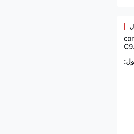
ل
com-
ول: