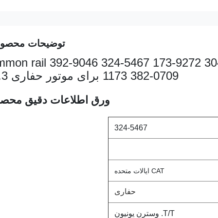
توضیحات محصو
 دیزل mon rail 392-9046 324-5467 173-9272 304-3637 232
1173 382-0709 برای موتور حفاری C9.3
ورق اطلاعات دقیق محص
324-5467
CAT ایالات متحده
حفاری
T/T. وسترن یونیون