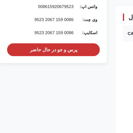
واتس اپ:
008615920679523
ل
وی چت:
0086 159 2067 9523
اسکایپ:
0086 159 2067 9523
پرس و جو در حال حاضر