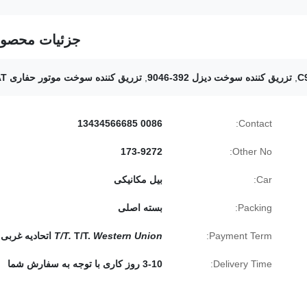
جزئیات محصو
,
تزریق کننده سوخت دیزل 392-9046
,
تزریق کننده سوخت موتور حفاری CAT
0086 13434566685
Contact:
173-9272
Other No:
Car:
بیل مکانیکی
Packing:
بسته اصلی
Payment Term:
Western Union
T/T.
T/T.
اتحادیه غربی
Delivery Time:
3-10 روز کاری با توجه به سفارش شما