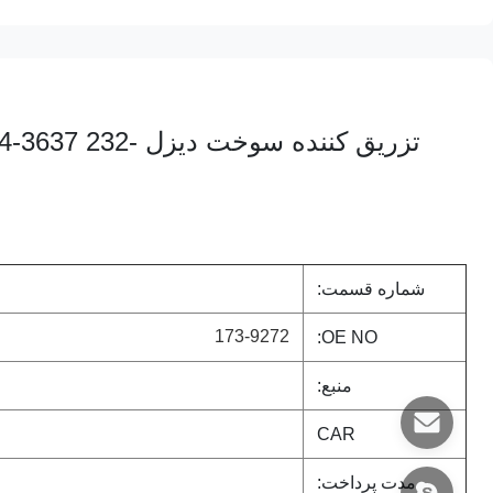
تزریق کننده سوخت
شماره قسمت:
173-9272
OE NO:
منبع:
CAR
مدت پرداخت: