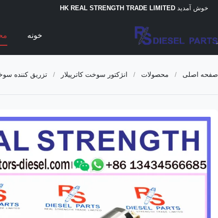
خوش آمدید
HK REAL STRENGTH TRADE LIMITED
خونه
مح
صفحه اصلی
/
محصولات
/
انژکتور سوخت کاترپیلار
/
تزریق کننده سوخت دیزل 9046 324-5467 173-9272 304-3637 232-1173 382-0709