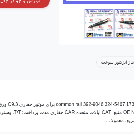
پ
ر
س
و
ج
و
د
ر
ح
ا
ل
تاژ انژکتور سوخت
تزریق کننده سوخت دیزل common rail 392-9046 324-5467 173-9272 304-3637 232-1173 382-0709 برای
اطلاعات دقیق محصول: شماره قسمت: 324-5467 OE NO: 173-9272 منبع: CAT ایالات متحده CAR حفاری مدت 