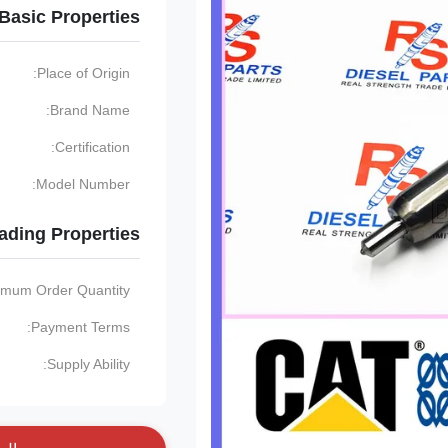
Basic Properties
Place of Origin:
Brand Name:
Certification:
Model Number:
ading Properties
imum Order Quantity:
Payment Terms:
Supply Ability: