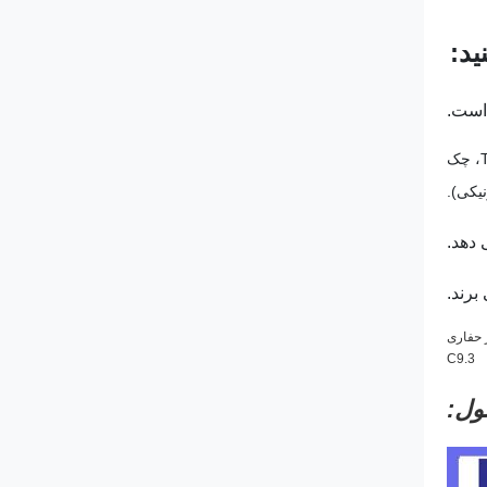
ید:
ما می توانیم پرداخت آنلاین T / T، Western Union، Paypal، Alibaba را بپذیریم. (Alibaba ارائه پرداخت آنلاین T / T، VISA، MasterCard، چک
نیکی).
 دهد.
ول: