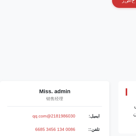
ح
ا
ض
ر
Miss. admin
销售经理
 موتور حفاری C9.3 ورق
پرداخت: T/T. وسترن
ایمیل:
2181986030@qq.com
تلفن::
0086 134 3456 6685