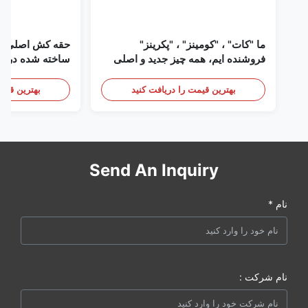
ما "کات" ، "کومینز" ، "پکرینز"
حقه کش اصلی دی
فروشنده ایم، همه چیز جدید و اصلی
ساخته شده در ای
است
بهترین قیمت را دریافت کنید
بهترین قیمت
Send An Inquiry
نام *
نام شرکت :