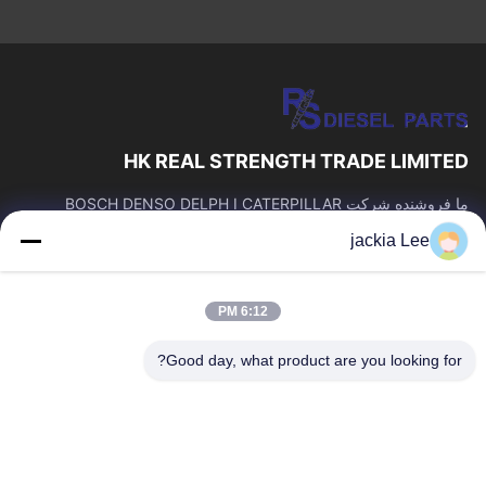
HK REAL STRENGTH TRADE LIMITED
ما فروشنده شرکت BOSCH DENSO DELPH I CATERPILLAR
VOLVO CUMMINS TOYOTA ISUZU هستیم. شماره واتساپ: 0086
jackia Lee
159 2067 9523.
پیوندهای سریع
6:12 PM
خونه
محصولات
درباره ما
تور کارخانه
Good day, what product are you looking for?
کنترل کیفیت
با ما تماس بگیرید
درخواست نقل قول
اخبار
پرونده ها
با ما تماس بگیرید