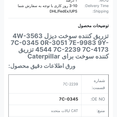
MOQ:
۱ درصد
Delivery Time:
3-10 روز کاری با توجه به سفارش شما
DHL/FedEx/UPS
Shipping:
توضیحات محصول
تزریق کننده سوخت دیزل 4W-3563
7C-0345 0R-3051 7E-9983 9Y-
4544 7C-2239 7C-4173 تزریق
کننده سوخت برای Caterpillar
ورق اطلاعات دقیق محصول:
شماره
7C-2239
قسمت:
7C-0345
OE NO:
منبع:
CAT ایالات متحده