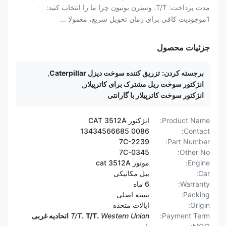
مدت پرداخت: T/T. وسترن یونیون چرا ما را انتخاب کنید:
1موجوديت کافي براي زمان تحویل سريع، معمولا ...
جزئیات محصول
برجسته کردن:
تزریق کننده سوخت دیزل Caterpillar
,
انژکتور سوخت ریل مشترک برای کاترپیلار
,
انژکتور سوخت کاترپیلار با گارانتی
Product Name:
انژکتور CAT 3512A
0086 13434566685
Contact:
7C-2239
Part Number:
7C-0345
Other No:
Engine:
موتور cat 3512A
Car:
بیل مکانیکی
Warranty:
6 ماه
Packing:
بسته اصلی
Origin:
ایالات متحده
Payment Term:
Western Union
T/T.
T/T.
اتحادیه غربی