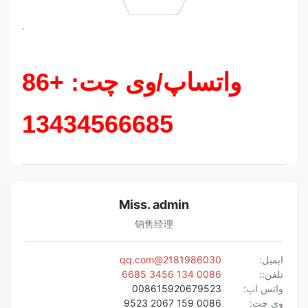
`
واتساپ/وی چت: +86
13434566685
Miss. admin
销售经理
ایمیل:
2181986030@qq.com
تلفن::
0086 134 3456 6685
واتس اپ:
008615920679523
وی چت:
0086 159 2067 9523