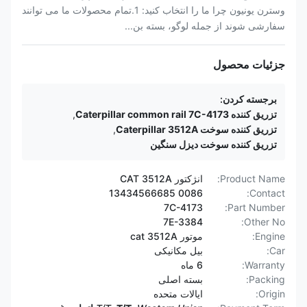
وسترن یونیون چرا ما را انتخاب کنید: 1.تمام محصولات ما می توانند
سفارشی شوند از جمله لوگو، بسته بن...
جزئیات محصول
برجسته کردن:
تزریق کننده Caterpillar common rail 7C-4173
,
تزریق کننده سوخت Caterpillar 3512A
,
تزریق کننده سوخت دیزل سنگین
Product Name:
انژکتور CAT 3512A
0086 13434566685
Contact:
7C-4173
Part Number:
7E-3384
Other No:
Engine:
موتور cat 3512A
Car:
بیل مکانیکی
Warranty:
6 ماه
Packing:
بسته اصلی
Origin:
ایالات متحده