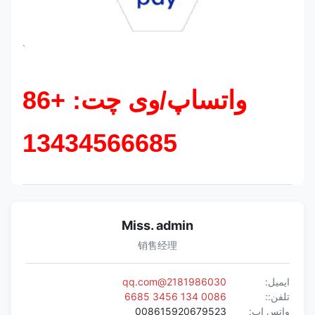
`
واتساپ/وی چت: +86
13434566685
Miss. admin
销售经理
ایمیل:
2181986030@qq.com
تلفن::
0086 134 3456 6685
واتس اپ:
008615920679523