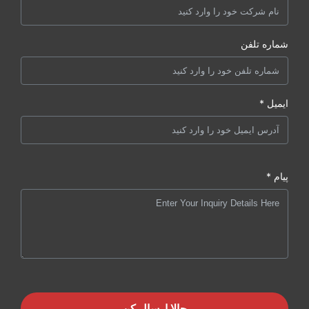
شماره تلفن
ایمیل *
پیام *
حالا ارسال کن