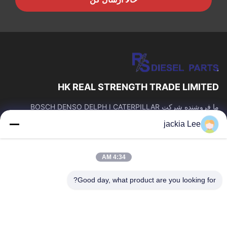
HK REAL STRENGTH TRADE LIMITED
ما فروشنده شرکت BOSCH DENSO DELPH I CATERPILLAR
VOLVO CUMMINS TOYOTA ISUZU هستیم. شماره واتساپ: 0086
jackia Lee
159 2067 9523.
پیوندهای سریع
4:34 AM
خونه
محصولات
درباره ما
تور کارخانه
Good day, what product are you looking for?
کنترل کیفیت
با ما تماس بگیرید
درخواست نقل قول
اخبار
پرونده ها