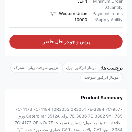
Minimum Order
1 عدد
Quantity:
T/T، Western Union،
Payment Terms:
10000
Supply Ability:
پرس و جو در حال حاضر
برچسب ها:
مونتاژ انژکتور دیزل
تزریق سوخت ریلی مشترک
مونتاژ انژکتور سوخت
Product Summary
7C-4173 7C-4184 10R3053 0R3051 7E-3384 7C-9577
7E-8836 7E-3382 9Y-1785 برای Caterpillar 3512A ورق
اطلاعات دقیق محصول: شماره قسمت: 7C-4173 OE NO: 7E-
3384 منبع: CAT ایالات متحده CAR حفاری مدت پرداخت: T/T.