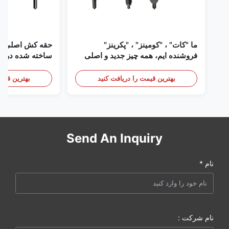
ما "کات" ، "کومینز" ، "پکرینز"
حقه کش اصلی دی
فروشنده ایم، همه چیز جدید و اصلی
ساخته شده در ای
است
بهترین قیمت را دریافت کنید
بهترین قیمت
Send An Inquiry
نام *
نام شرکت :