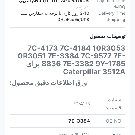
Payment Term:
Western Union
T/T.
T/T.
اتحادیه غربی
MOQ:
۱ درصد
Delivery Time:
3-10 روز کاری با توجه به سفارش شما
DHL/FedEx/UPS
Shipping:
توضیحات محصول
7C-4173 7C-4184 10R3053
0R3051 7E-3384 7C-9577 7E-
8836 7E-3382 9Y-1785 برای
Caterpillar 3512A
ورق اطلاعات دقیق محصول:
شماره
7C-4173
قسمت:
7E-3384
OE NO:
منبع:
CAT ایالات متحده