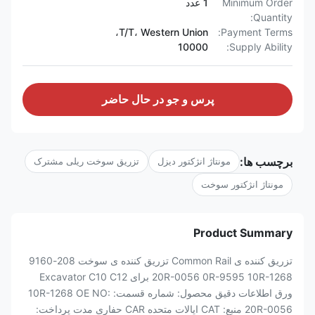
Minimum Order
1 عدد
Quantity:
T/T، Western Union،
Payment Terms:
10000
Supply Ability:
پرس و جو در حال حاضر
برچسب ها:
مونتاژ انژکتور دیزل
تزریق سوخت ریلی مشترک
مونتاژ انژکتور سوخت
Product Summary
تزریق کننده ی Common Rail تزریق کننده ی سوخت 208-9160
20R-0056 0R-9595 10R-1268 برای Excavator C10 C12
ورق اطلاعات دقیق محصول: شماره قسمت: 10R-1268 OE NO:
20R-0056 منبع: CAT ایالات متحده CAR حفاری مدت پرداخت: