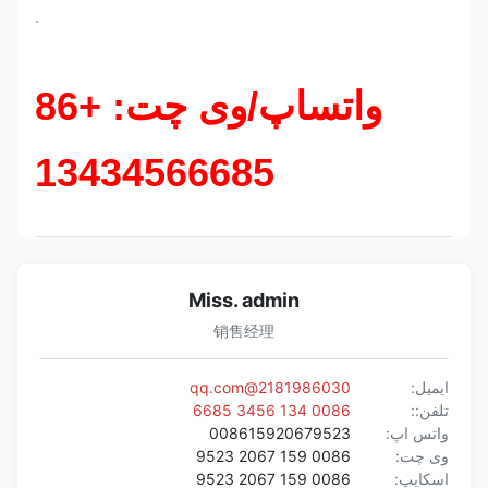
`
واتساپ/وی چت: +86
13434566685
Miss. admin
销售经理
ایمیل:
2181986030@qq.com
تلفن::
0086 134 3456 6685
واتس اپ:
008615920679523
وی چت:
0086 159 2067 9523
اسکایپ:
0086 159 2067 9523