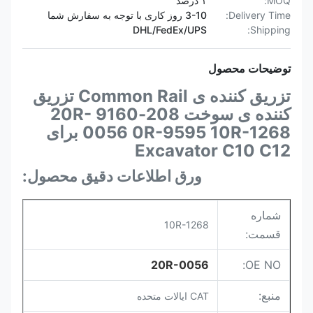
MOQ:
۱ درصد
Delivery Time:
3-10 روز کاری با توجه به سفارش شما
DHL/FedEx/UPS
Shipping:
توضیحات محصول
تزریق کننده ی Common Rail تزریق
کننده ی سوخت 208-9160 20R-
0056 0R-9595 10R-1268 برای
Excavator C10 C12
ورق اطلاعات دقیق محصول:
شماره
10R-1268
قسمت:
20R-0056
OE NO:
منبع:
CAT ایالات متحده