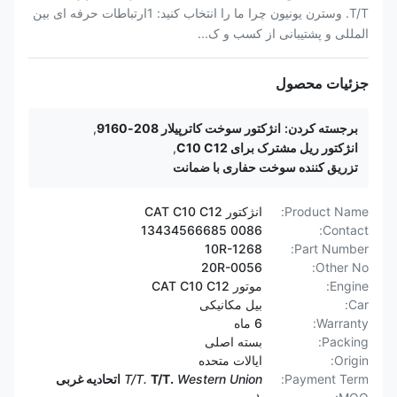
T/T. وسترن یونیون چرا ما را انتخاب کنید: 1ارتباطات حرفه ای بین
المللی و پشتیبانی از کسب و ک...
جزئیات محصول
برجسته کردن:
انژکتور سوخت کاترپیلار 208-9160
,
انژکتور ریل مشترک برای C10 C12
,
تزریق کننده سوخت حفاری با ضمانت
Product Name:
انژکتور CAT C10 C12
0086 13434566685
Contact:
10R-1268
Part Number:
20R-0056
Other No:
Engine:
موتور CAT C10 C12
Car:
بیل مکانیکی
Warranty:
6 ماه
Packing:
بسته اصلی
Origin:
ایالات متحده
Payment Term:
Western Union
T/T.
T/T.
اتحادیه غربی