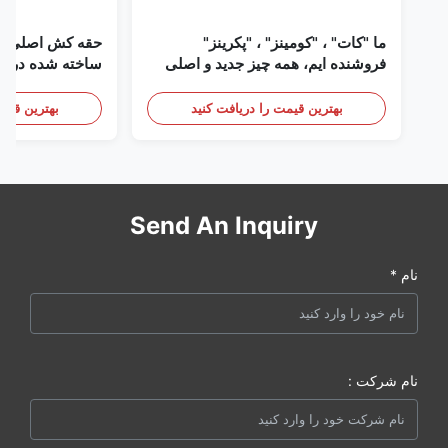
ما "کات" ، "کومینز" ، "پکرینز"
حقه کش اصلی دی
فروشنده ایم، همه چیز جدید و اصلی
ساخته شده در ای
است
بهترین قیمت را دریافت کنید
بهترین قیمت
Send An Inquiry
نام *
نام شرکت :