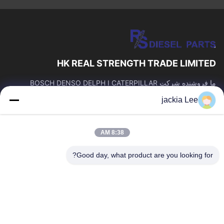
HK REAL STRENGTH TRADE LIMITED
ما فروشنده شرکت BOSCH DENSO DELPH I CATERPILLAR
VOLVO CUMMINS TOYOTA ISUZU هستیم. شماره واتساپ: 0086
jackia Lee
159 2067 9523.
پیوندهای سریع
8:38 AM
خونه
محصولات
درباره ما
تور کارخانه
Good day, what product are you looking for?
کنترل کیفیت
با ما تماس بگیرید
درخواست نقل قول
اخبار
پرونده ها
با ما تماس بگیرید