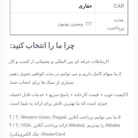
CAR
حفاری
مدت
T/T. وسترن یونیون
پرداخت:
چرا ما را انتخاب کنید:
1ارتباطات حرفه ای بین المللی و پشتیبانی از کسب و کار
2.
ما سهام کامل داریم و می توانیم در مدت کوتاهی تحویل دهیم.
بسیاری از سبک ها برای انتخاب شما.
3کیفیت خوب + قیمت کارخانه + پاسخ سریع + خدمات قابل اعتماد،
چیزی است که ما بهترین تلاش برای ارائه به شما است.
4.
ما می توانیم پرداخت آنلاین T / T، Western Union، Paypal،
Alibaba را بپذیریم. (Alibaba ارائه پرداخت آنلاین T / T، VISA،
MasterCard، چک الکترونیکی).