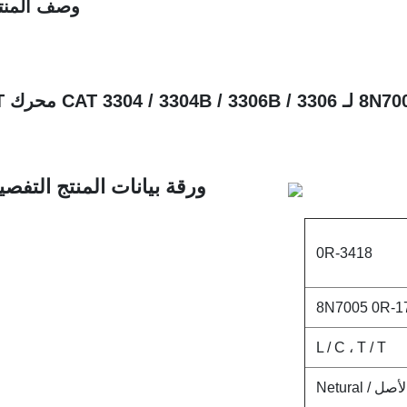
وصف المنت
ورقة بيانات المنتج التفصيل
0R-3418
8N7005 0R-1
L / C ، T / T
لأصل / Netural