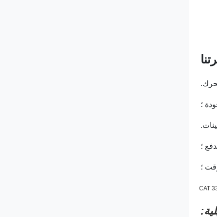
تنا
ية: