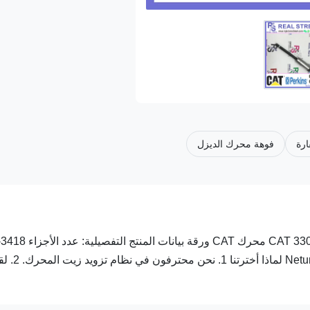
ارة
فوهة محرك الديزل
حاقن 8N7005 0R-1740 0R-3418 لـ CAT 3304 / 3304B / 3306B / 3306 محرك CAT و
جزء اسم 8N7005 0R-1740 قسط L / C ، T / T التعبئة الأصل / Netural لماذا أخترتنا 1. ن