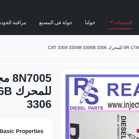
المنتجات
حولنا
جولة في المصنع
مراقبة الجودة
للم
3306
Basic Properties