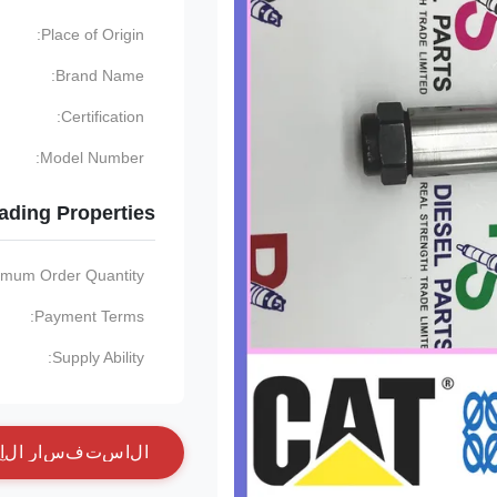
Place of Origin:
Brand Name:
Certification:
Model Number:
ading Properties
imum Order Quantity:
Payment Terms:
Supply Ability:
ا
ل
ا
س
ت
ف
س
ا
ر
ا
ل
آ