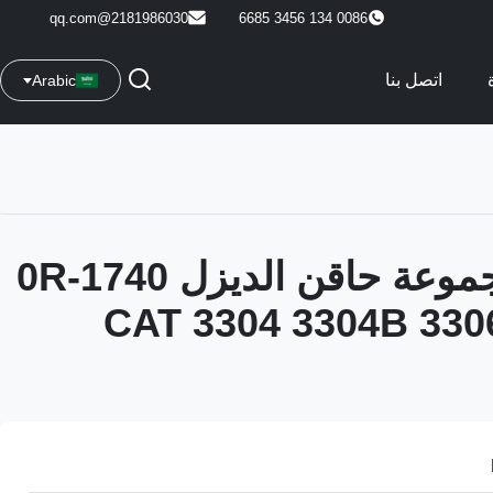
2181986030@qq.com
0086 134 3456 6685
اتصل بنا
Arabic
8N7005 مجموعة حاقن الديزل 0R-1740
حرك CAT 3304 3304B 3306B