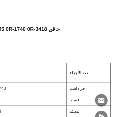
حاقن 8N7005 0R-1740 0R-3418 لـ CAT 3304 / 3304B / 3306B / 3306 محرك CAT
عدد الأجزاء
جزء اسم
740
قسط
التعبئة
ا