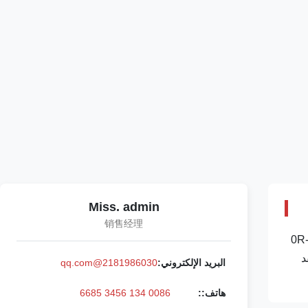
Miss. admin
销售经理
رقة بيانات المنتج التفصيلية: عدد الأجزاء 0R-3418
حن محترفون في نظام تزويد زيت المحرك. 2. لقد
البريد الإلكتروني:
2181986030@qq.com
هاتف::
0086 134 3456 6685