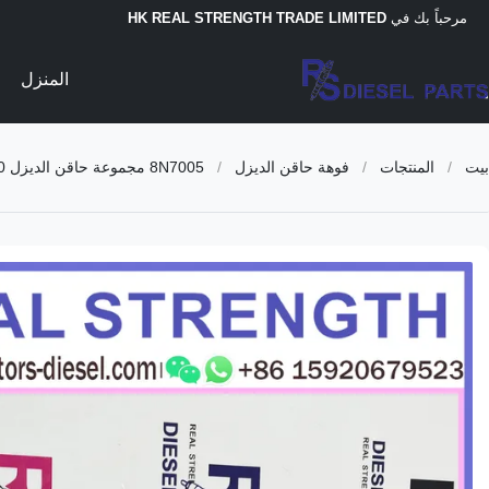
مرحباً بك في
HK REAL STRENGTH TRADE LIMITED
المنزل
بيت
/
المنتجات
/
فوهة حاقن الديزل
/
8N7005 مجموعة حاقن الديزل 0R-1740 للمحرك CAT 3304 3304B 3306B 3306