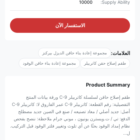
10000
Supply Ability:
الاستفسار الآن
العلامات:
مجموعة إعادة بناء حاقن الديزل بيركنز
طقم إصلاح حقن كاتربيلر
مجموعة إعادة بناء حاقن الوقود
Product Summary
طقم إصلاح حاقن لسلسلة كاتربيلر C-9 ورقة بيانات المنتج
التفصيلية: رقم القطعة: كاتربيلر C-9 عمر الفاروق لا: كاتربيلر C-9
أصل: جديد أصلي / معاد تصنيعه / صنع في الصين جديد مصطلح
الدفع: تي / ت.ويسترن يونيون ، موني جرام ملاحظة: ننصح بفحص
نظام إمداد الوقود بحثًا عن أي تلوث وتغيير فلتر الوقود قبل التركيب.
ل...