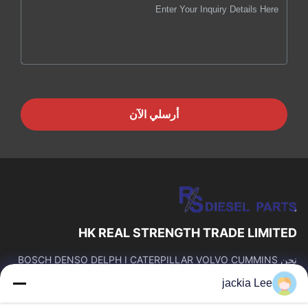
أرسلي الآن
HK REAL STRENGTH TRADE LIMITED
نحن BOSCH DENSO DELPH I CATERPILLAR VOLVO CUMMINS
TOYOTA ISUZU Company تاجر。 رقم whatsapp: 0086159 2067
jackia Lee
9523.
روابط سريعة