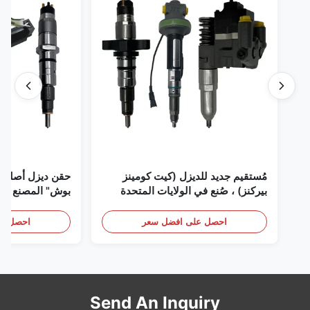
مُستقيم جديد للديزل (كيت كومينز
حقن ديزل أصلي 
بيركنز) ، صُنع في الولايات المتحدة
بوش" المصنع في 
الأمريكية نحن (كات كومينز) ، وكيل
(بيركنز) ، كل شيء جديد
احصل على افضل سعر
احصل عل
Send An Inquiry