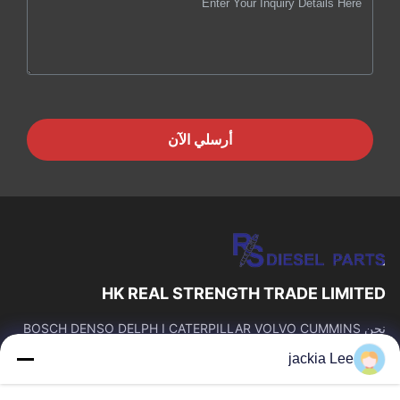
أرسلي الآن
HK REAL STRENGTH TRADE LIMITED
نحن BOSCH DENSO DELPH I CATERPILLAR VOLVO CUMMINS
TOYOTA ISUZU Company تاجر。 رقم whatsapp: 0086159 2067
jackia Lee
9523.
روابط سريعة