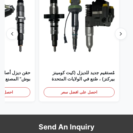
مُستقيم جديد للديزل (كيت كومينز
حقن ديزل أصلي 
بيركنز) ، صُنع في الولايات المتحدة
بوش" المصنع في 
الأمريكية نحن (كات كومينز) ، وكيل
(بيركنز) ، كل شيء جديد
احصل على افضل سعر
احصل عل
Send An Inquiry