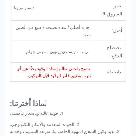
عمر
دينسو تويوتا
الفاروق لا:
جديد أصلي / معاد تصنيعه / صنع في الصين
أصل:
جديد
مصطلح
تي / ت.ويسترن يونيون ، موني جرام
الدفع:
ننصح بفحص نظام إمداد الوقود بحثًا عن أي
ملاحظة:
تلوث وتغيير فلتر الوقود قبل التركيب.
لماذا أخترتنا:
1. جودة عالية وبأسعار تنافسية.
2. الجودة المتقدمة والابتكار التكنولوجي.
3. لدينا وكيل الشحن المهنية الخاصة بنا: سرعة التسليم ، وخدمة