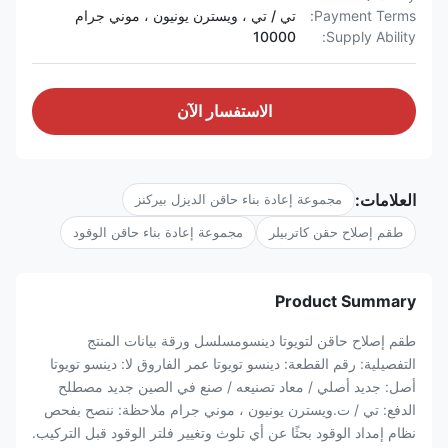
Payment Terms:
تي / تي ، ويسترن يونيون ، موني جرام
10000
Supply Ability:
الاستفسار الآن
العلامات:
مجموعة إعادة بناء حاقن الديزل بيركنز
طقم إصلاح حقن كاتربيلر
مجموعة إعادة بناء حاقن الوقود
Product Summary
طقم إصلاح حاقن لتويوتا دينسومسلسل ورقة بيانات المنتج
التفصيلية: رقم القطعة: دينسو تويوتا عمر الفاروق لا: دينسو تويوتا
أصل: جديد أصلي / معاد تصنيعه / صنع في الصين جديد مصطلح
الدفع: تي / ت.ويسترن يونيون ، موني جرام ملاحظة: ننصح بفحص
نظام إمداد الوقود بحثًا عن أي تلوث وتغيير فلتر الوقود قبل التركيب.