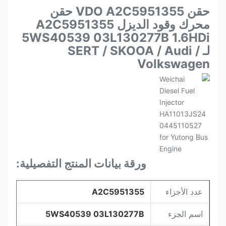
حقن VDO A2C5951355 حقن
محرك وقود الديزل A2C5951355
5WS40539 03L130277B 1.6HDi
لـ SERT / SKOOA / Audi /
Volkswagen
ورقة بيانات المنتج التفصيلية:
عدد الأجزاء
A2C5951355
اسم الجزء
5WS40539 03L130277B