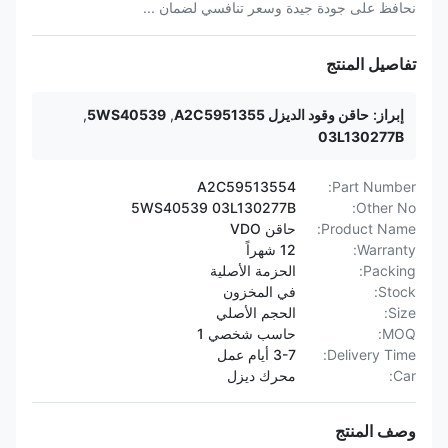
نحافظ على جودة جيدة وسعر تنافسي لضمان ...
تفاصيل المنتج
إبراز:
حاقن وقود الديزل A2C5951355
,
5WS40539
,
03L130277B
A2C59513554
Part Number:
5WS40539 03L130277B
Other No:
Product Name:
حاقن VDO
Warranty:
12 شهراً
Packing:
الحزمة الأصلية
Stock:
في المخزون
Size:
الحجم الأصلي
MOQ:
حاسب شخصي 1
Delivery Time:
3-7 أيام عمل
Car:
محرك ديزل
وصف المنتج