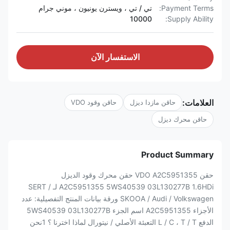
Payment Terms:
تي / تي ، ويسترن يونيون ، موني جرام
10000
Supply Ability:
الاستفسار الآن
العلامات:
حاقن مازدا ديزل
حاقن وقود VDO
حاقن محرك ديزل
Product Summary
حقن VDO A2C5951355 حقن محرك وقود الديزل
A2C5951355 5WS40539 03L130277B 1.6HDi لـ SERT /
SKOOA / Audi / Volkswagen ورقة بيانات المنتج التفصيلية: عدد
الأجزاء A2C5951355 اسم الجزء 5WS40539 03L130277B
الدفع L / C ، T / T التعبئة الأصلي / نيتورال لماذا اخترنا ؟ 1نحن