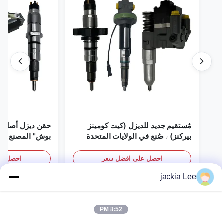
مُستقيم جديد للديزل (كيت كومينز
حقن ديزل أصلي 
بيركنز) ، صُنع في الولايات المتحدة
بوش" المصنع في 
الأمريكية نحن (كات كومينز) ، وكيل
(بيركنز) ، كل شيء جديد
احصل على افضل سعر
احصل عل
jackia Lee
8:52 PM
Send An Inquiry