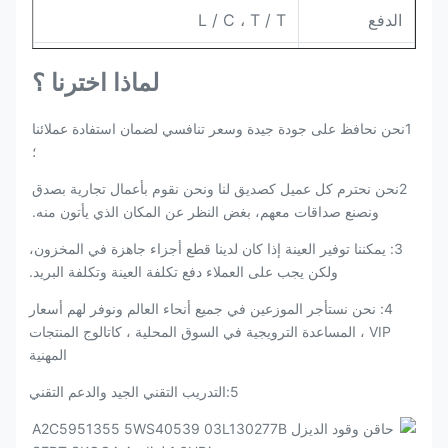
الدفع
L / C ، T / T
التعبئة
الأصلي / نيتورال
لماذا اخترنا ؟
1نحن نحافظ على جودة جيدة وسعر تنافسي لضمان استفادة عملائنا
؛
2نحن نحترم كل عميل كصديق لنا ونحن نقوم بأعمال تجارية بصدق
ونصنع صداقات معهم، بغض النظر عن المكان الذي يأتون منه.
3: يمكننا توفير العينة إذا كان لدينا قطع أجزاء جاهزة في المخزون،
ولكن يجب على العملاء دفع تكلفة العينة وتكلفة البريد.
4: نحن نستأجر الموزعين في جميع أنحاء العالم ونوفر لهم أسعار
VIP ، المساعدة الترويجية في السوق المحلية ، كاتالوج المنتجات
المهنية
5:التدريب التقني الجيد والدعم التقني