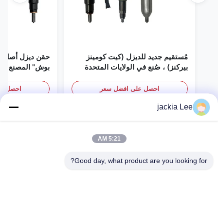
مُستقيم جديد للديزل (كيت كومينز
حقن ديزل أصلي 
بيركنز) ، صُنع في الولايات المتحدة
بوش" المصنع في 
الأمريكية نحن (كات كومينز) ، وكيل
(بيركنز) ، كل شيء جديد
احصل على افضل سعر
احصل عل
jackia Lee
5:21 AM
Send An Inquiry
Good day, what product are you looking for?
اسم *