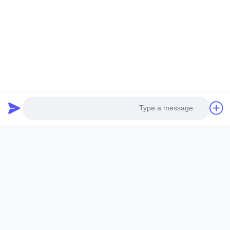
اسم الشركة :
رقم التليفون
البريد الإلكتروني *
رسالة *
Photo
Video Call
Audio Call