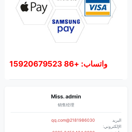
واتساب: +86 15920679523
Miss. admin
销售经理
البريد
2181986030@qq.com
الإلكتروني: