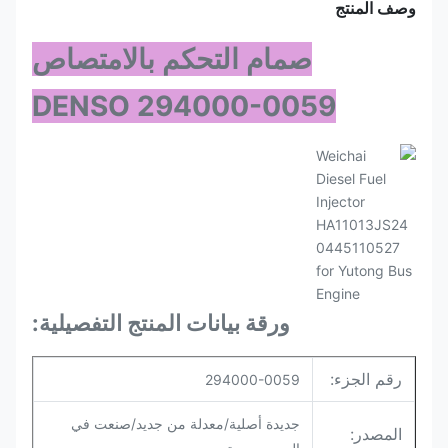
وصف المنتج
صمام التحكم بالامتصاص
DENSO 294000-0059
ورقة بيانات المنتج التفصيلية:
رقم الجزء:
294000-0059
جديدة أصلية/معدلة من جديد/صنعت في
المصدر: