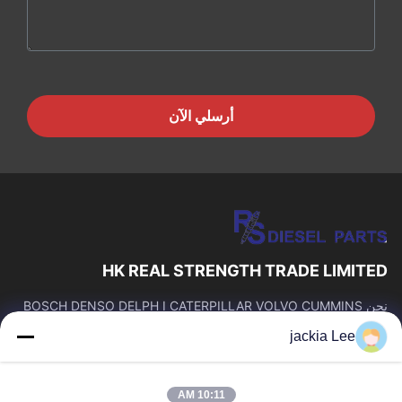
أرسلي الآن
HK REAL STRENGTH TRADE LIMITED
نحن BOSCH DENSO DELPH I CATERPILLAR VOLVO CUMMINS
TOYOTA ISUZU Company تاجر。 رقم whatsapp: 0086159 2067
jackia Lee
9523.
روابط سريعة
10:11 AM
المنزل
المنتجات