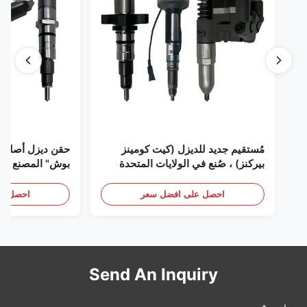
مُستقيم جديد للديزل (كيت كومينز
حقن ديزل أصلي 
بيركنز) ، صُنع في الولايات المتحدة
بوش" المصنع في 
الأمريكية نحن (كات كومينز) ، وكيل
(بيركنز) ، كل شيء جديد
احصل على افضل سعر
احصل عل
Send An Inquiry