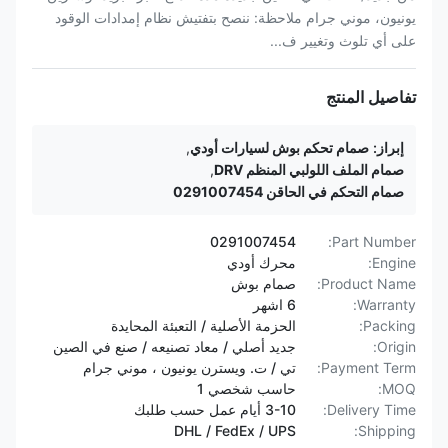
يونيون، موني جرام ملاحظة: ننصح بتفتيش نظام إمدادات الوقود
على أي تلوث وتغيير ف...
تفاصيل المنتج
إبراز:
صمام تحكم بوش لسيارات أودي
,
صمام الملف اللولبي المنظم DRV
,
صمام التحكم في الحاقن 0291007454
0291007454
Part Number:
Engine:
محرك أودي
Product Name:
صمام بوش
Warranty:
6 اشهر
Packing:
الحزمة الأصلية / التعبئة المحايدة
Origin:
جديد أصلي / معاد تصنيعه / صنع في الصين
Payment Term:
تي / ت. ويسترن يونيون ، موني جرام
MOQ:
حاسب شخصي 1
Delivery Time:
3-10 أيام عمل حسب طلبك
DHL / FedEx / UPS
Shipping: