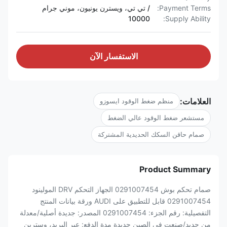
Payment Terms:
/ تي تي، ويسترن يونيون، موني جرام
10000
Supply Ability:
الاستفسار الآن
العلامات:
منظم ضغط الوقود ايسوزو
مستشعر ضغط الوقود عالي الضغط
صمام حاقن السكك الحديدية المشتركة
Product Summary
صمام تحكم بوش 0291007454 الجهاز التحكم DRV المولينود
0291007454 قابل للتطبيق على AUDI ورقة بيانات المنتج
التفصيلية: رقم الجزء: 0291007454 المصدر: جديدة أصلية/معدلة
من جديد/صنعت في الصين جديدة مدة الدفع: عبر البريد، وسترين