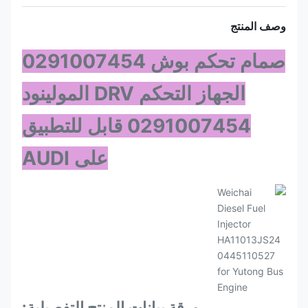
وصف المنتج
صمام تحكم بوش 0291007454
الجهاز التحكم DRV المولينود
0291007454 قابل للتطبيق
على AUDI
ورقة بيانات المنتج التفصيلية: