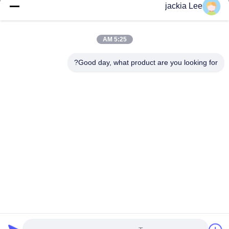
jackia Lee
9523.
روابط سريعة
5:25 AM
المنزل
المنتجات
حولنا
جولة في المصنع
Good day, what product are you looking for?
مراقبة الجودة
اتصل بنا
اطلب اقتباس
أخبار
القضايا
اتصل بنا
86-134-3456-6685
86-159-2067-9523
2181986030@qq.com
حقوق الطبع والنشر © 2023-2026 HK REAL STRENGTH TRADE LIMITED. .
كل الحق محجوز