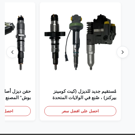
مُستقيم جديد للديزل (كيت كومينز
حقن ديزل أصلي 
بيركنز) ، صُنع في الولايات المتحدة
بوش" المصنع في 
الأمريكية نحن (كات كومينز) ، وكيل
(بيركنز) ، كل شيء جديد
احصل على افضل سعر
احصل عل