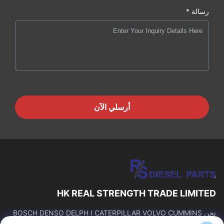
رسالة *
أرسلي الآن
HK REAL STRENGTH TRADE LIMITED
نحن BOSCH DENSO DELPH I CATERPILLAR VOLVO CUMMINS
TOYOTA ISUZU Company تاجر。 رقم whatsapp: 0086159 2067