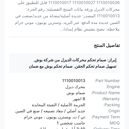
1110010026 1110010027 1110010017 قابل للتطبيق على
محركات الديزل ورقة بيانات المنتج التفصيلية: رقم الجزء:
1110010013 المصدر: جديدة أصلية/معدلة من جديد/صنعت في
الصين جديدة مدة الدفع: عبر البريد، وسترين يونيون، موني جرام
ملاحظة: ننصح بتفتيش نظام إمدادا...
تفاصيل المنتج
إبراز:
صمام تحكم محركات الديزل من شركة بوش
,
تسهيل صمام تحكم الحقن
,
صمام تحكم بوش مع ضمان
1110010013
Part Number:
Engine:
محرك ديزل
Product Name:
صمام بوش
Warranty:
6 اشهر
Packing:
الحزمة الأصلية / التعبئة المحايدة
Origin:
جديد أصلي / معاد تصنيعه / صنع في الصين
Payment Term:
تي / ت. ويسترن يونيون ، موني جرام
MOQ:
حاسب شخصي 1
Delivery Time:
3-10 أيام عمل حسب طلبك