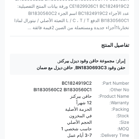
CE1829926C1 BC1824919C2 ورقة بيانات المنتج التفصيلية:
عدد الأجزاء BC1824919C2 اسم الجزء BI1830560C2
BI1830560C1 الدفع L / C ، T / T التعبئة الأصلي / نيتورال لماذا
تختارنا1أجزاء جديدة ومستعملة من الصين 2قيمة فائقة ...
تفاصيل المنتج
إبراز:
مجموعة حاقن وقود ديزل بيركنز
,
حقن وقود BN1830693C3
,
حاقن ديزل مع ضمان
BC1824919C2
Part Number:
BI1830560C2 BI1830560C1
Other No:
Product Name:
حاقن بيركنز
Warranty:
12 شهراً
Packing:
الحزمة الأصلية
Stock:
في المخزون
Size:
الحجم الأصلي
MOQ:
حاسب شخصي 1
Delivery Time:
3-7 أيام عمل