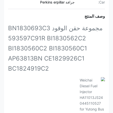
Car:
جرافة Perkins erpillar
وصف المنتج
مجموعة حقن الوقود BN1830693C3
593597C91R BI1830562C2
BI1830560C2 BI1830560C1
AP63813BN CE1829926C1
BC1824919C2