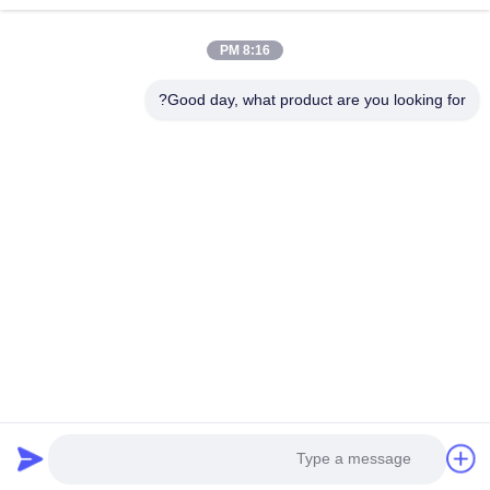
روابط سريعة
8:16 PM
المنزل
المنتجات
حولنا
جولة في المصنع
Good day, what product are you looking for?
مراقبة الجودة
اتصل بنا
اطلب اقتباس
أخبار
القضايا
اتصل بنا
86-134-3456-6685
86-159-2067-9523
2181986030@qq.com
حقوق الطبع والنشر © 2023-2026 HK REAL STRENGTH TRADE LIMITED. .
كل الحق محجوز