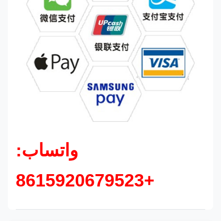
واتساب:
+8615920679523