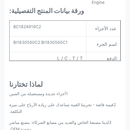
ورقة بيانات المنتج التفصيلية:
BC1824919C2
عدد الأجزاء
BI1830560C2 BI1830560C1
اسم الجزء
الدفع
L / C ، T / T
التعبئة
الأصلي / نيتورال
لماذا تختارنا
1أجزاء جديدة ومستعملة من الصين
2قيمة فائقة - تجربتنا الغنية تساعدك على زيادة الأرباح على ميزة
التكلفة.
3لدينا مصنعنا الخاص والعديد من مصانع الشركاء: مصنع مباشر
وجودة OEM.