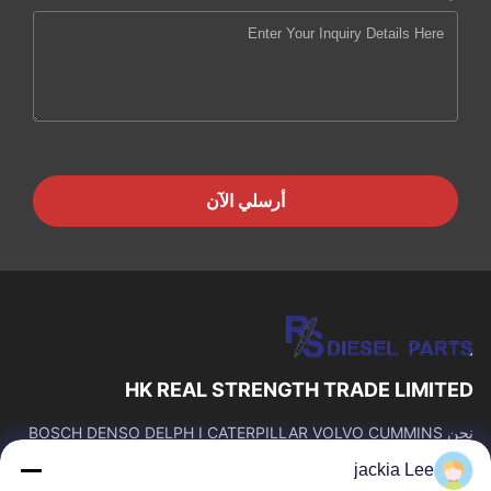
أرسلي الآن
HK REAL STRENGTH TRADE LIMITED
نحن BOSCH DENSO DELPH I CATERPILLAR VOLVO CUMMINS
TOYOTA ISUZU Company تاجر。 رقم whatsapp: 0086159 2067
jackia Lee
9523.