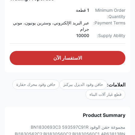
Minimum Order
1 قطعة
Quantity:
Payment Terms:
عبر البريد الإلكتروني، وسترين يونيون، موني
جرام
10000
Supply Ability:
الاستفسار الآن
العلامات:
حاقن وقود الديزل بيركنز
حاقن وقود محرك حفارة
قطع غيار آلات البناء
Product Summary
مجموعة حقن الوقود BN1830693C3 593597C91R
BI1830562C2 BI1830560C2 BI1830560C1 AP63813BN