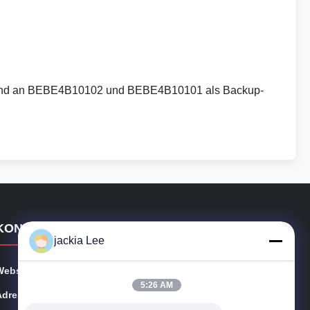
 Bestand an BEBE4B10102 und BEBE4B10101 als Backup-
KONTAKTDETAILS
jackia Lee
Webseite:
injectors-diesel.com
5:26 AM
Adresse::
FLACHES B5, 1 F., IND-GEBÄUDE BEMANNEND, WIE