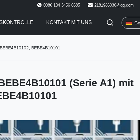
0086 134 3456 6685
2181986030@qq.com
TSKONTROLLE
KONTAKT MIT UNS
Ge
ern BEBE4B10102, BEBE4B10101
 BEBE4B10101 (Serie A1) mit
EBE4B10101