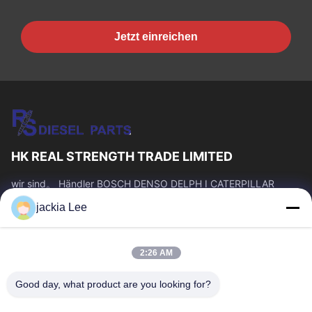
Jetzt einreichen
HK REAL STRENGTH TRADE LIMITED
wir sind。 Händler BOSCH DENSO DELPH I CATERPILLAR
VOLVO CUMMINS TOYOTA ISUZU Company whatsapp Zahl:
jackia Lee
0086 159 2067 9523.
Schnelllinks
2:26 AM
Zu Hause
Produkte
Über Uns
Werksbesichtigung
Good day, what product are you looking for?
Qualitätskontrolle
Kontakt Mit Uns