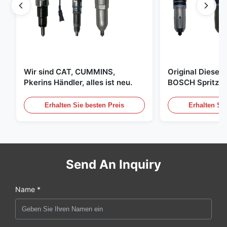
Wir sind CAT, CUMMINS,
Original Diese
Pkerins Händler, alles ist neu.
BOSCH Spritzer, 
den Vereinigten
Erhalten Sie besten Preis
Erhalten Sie
Send An Inquiry
Name *