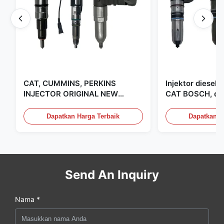
CAT, CUMMINS, PERKINS
Injektor diesel
INJECTOR ORIGINAL NEW
CAT BOSCH, dip
DIESEL CAT CUMMINS PERKINS
Amerika Serikat
INJECTOR, MADE IN USA. kami
Dapatkan Harga Terbaik
Dapatkan H
adalah CAT, CUMMINS, Pkerins
Dealer, semuanya baru asli
Send An Inquiry
Nama *