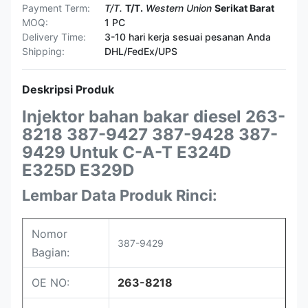
Payment Term:
T/T.
T/T.
Western Union
Serikat Barat
MOQ:
1 PC
Delivery Time:
3-10 hari kerja sesuai pesanan Anda
Shipping:
DHL/FedEx/UPS
Deskripsi Produk
Injektor bahan bakar diesel 263-
8218 387-9427 387-9428 387-
9429 Untuk C-A-T E324D
E325D E329D
Lembar Data Produk Rinci:
Nomor
387-9429
Bagian:
OE NO:
263-8218