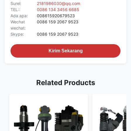
Surel:
2181986030@qq.com
TEL::
0086 134 3456 6685
Ada apa:
008615920679523
Wechat
0086 159 2067 9523
wechat:
Skype:
0086 159 2067 9523
Kirim Sekarang
Related Products