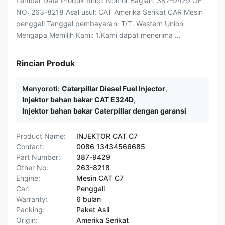
Lembar Data Produk Rinci: Nomor Bagian: 387-9429 OE
NO: 263-8218 Asal usul: CAT Amerika Serikat CAR Mesin
penggali Tanggal pembayaran: T/T. Western Union
Mengapa Memilih Kami: 1.Kami dapat menerima ...
Rincian Produk
Menyoroti:
Caterpillar Diesel Fuel Injector
,
Injektor bahan bakar CAT E324D
,
Injektor bahan bakar Caterpillar dengan garansi
Product Name:
INJEKTOR CAT C7
Contact:
0086 13434566685
Part Number:
387-9429
Other No:
263-8218
Engine:
Mesin CAT C7
Car:
Penggali
Warranty:
6 bulan
Packing:
Paket Asli
Origin:
Amerika Serikat