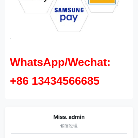
`
WhatsApp/Wechat:
+86 13434566685
Miss. admin
销售经理