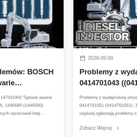
2026-05-09
blemów: BOSCH
Problemy z wyd
warie
0414701043 ((04
dniesienia
0414701051 ((04
414701044) Typowe awarie
Problemy z wydajnością wtr
80 ((1440580)
9), 1440580 (1440580)
0414701051 (0414701051), 180
nych opracowali listę
częściej zgłaszają problemy
stosowanego w różnych platfo
Zobacz Więcej