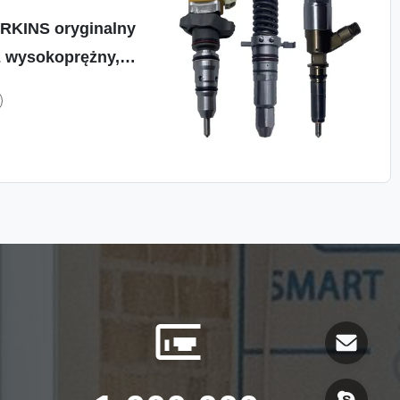
KINS oryginalny
 wysokoprężny,
w Japonii.