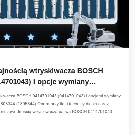
ajnością wtryskiwacza BOSCH
14701043) i opcje wymiany
14701051), 1805344 ((1805344)
yskiwacza BOSCH 0414701043 (0414701043) i opcjami wymiany
5344 (1805344) Operatorzy flot i technicy diesla coraz
 z niezawodnością wtryskiwacza paliwa BOSCH 0414701043
rmach silnikowych. ...