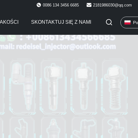
0086 134 3456 6685
2181986030@qq.com
AKOŚCI
SKONTAKTUJ SIĘ Z NAMI
Po