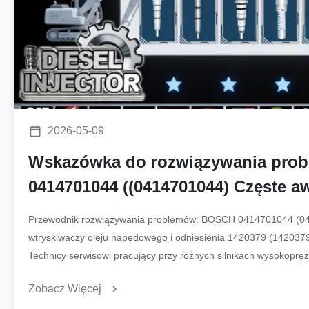
2026-05-09
Wskazówka do rozwiązywania pro
0414701044 ((0414701044) Częste a
wtryskiwacza oleju napędowego i o
Przewodnik rozwiązywania problemów: BOSCH 0414701044 (0
krzyżowe 1420379 ((1420379), 14405
wtryskiwaczy oleju napędowego i odniesienia 1420379 (142037
Technicy serwisowi pracujący przy różnych silnikach wysokopręż
najczęstszych trybów awarii wtryskiwacza oleju nap...
Zobacz Więcej