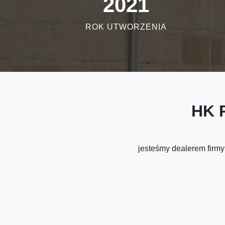
2021
ROK UTWORZENIA
HK 
jesteśmy dealerem f