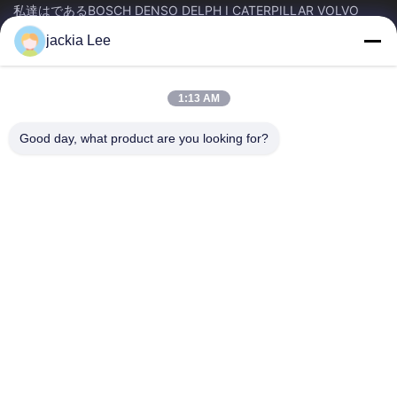
私達はであるBOSCH DENSO DELPH I CATERPILLAR VOLVO
CUMMINS TOYOTA ISUZU Companyのディーラーの。
jackia Lee
whatsapp数:0086 159 2067 9523。
クイックリンク
1:13 AM
家へ
製品
わたしたち に つい て
工場 ツアー
Good day, what product are you looking for?
品質管理
連絡 ください
引金 を 求め て ください
ニュース
事件
連絡 ください
86-134-3456-6685
86-159-2067-9523
2181986030@qq.com