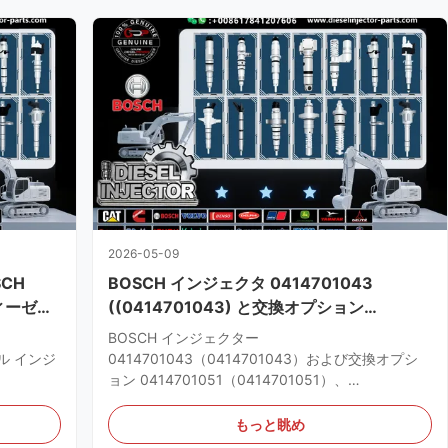
2026-05-09
CH
BOSCH インジェクタ 0414701043
 ディーゼル
((0414701043) と交換オプション
ロス参照
0414701051 ((0414701051), 1805344
BOSCH インジェクター
((1805344) の性能の問題
ゼル インジ
0414701043（0414701043）および交換オプシ
ョン 0414701051（0414701051）、
40580）
1805344（1805344）の性能の問題 さまざまなエ
ービス技
ンジン プラットフォームで使用されている BOSCH
もっと眺め
CH
0414701043 燃料インジェクターの信頼性に関す