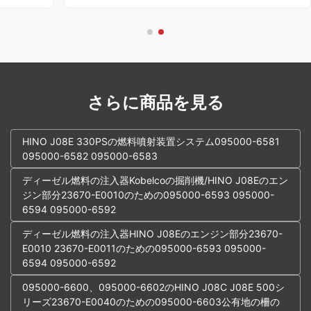
ーの最も一
る懸念を、艦隊運営者やディーゼル技術者から報告
。 高圧
する人が増えています。これらの問題は、メンテナ
ー先端の亀
ンス費用の増加や重機の予期せぬダウンタイムにつ
り、インジ
ながっています。 水の汚染による燃料インジェク
 燃料残
ターの故障は最も多い苦情であり、多くの場合、イ
は、エンジ
ンジェクターが完全に故障し、高額な修理が必要に
なります。 多くの...
さらに商品を見る
HINO J08E 330PSの燃料噴射装置システム095000-6581
095000-6582 095000-6583
ディーゼル燃料の注入器Kobelcoの掘削機/HINO J08Eのエン
ジン部分23670-E0010のための095000-6593 095000-
6594 095000-6592
ディーゼル燃料の注入器HINO J08Eのエンジン部分23670-
E0010 23670-E0011のための095000-6593 095000-
6594 095000-6592
095000-6600、095000-6602のHINO J08C J08E 500シ
リーズ23670-E0040のための095000-6603公有地の柵の