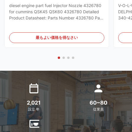
diesel engine part fuel Injector Nozzle 4326780
V-O-L-
for cummins QSK45 QSK60 4326780 Detailed
DELPHI
Product Datasheet: Parts Number 4326780 Part
340-42
Name 4326780 Payment L/C , T/T Packing
Number
Original / Netural Why Choose Us: 1. Quality is
origin
culture - professional trading experience help
Paymen
最もよい価格を得なさい
you solve any problem . 2. Time ...
advise 
2,021
60~80
設立 年
従業員