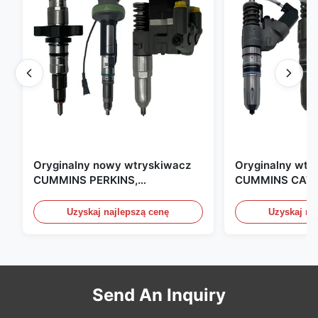
Oryginalny nowy wtryskiwacz
Oryginalny wtr
CUMMINS PERKINS,
CUMMINS CAT 
produkowany w USA. Jesteśmy
produkowany w
CAT, CUMMINS, Pkerins Dealer,
Zjednoczonych.
Uzyskaj najlepszą cenę
Uzyskaj na
wszystko jest oryginalnie nowe
Send An Inquiry