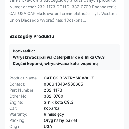
silnika C-a-t C9.3 Szczegółowy arkusz danych produktu:
Numer części: 232-1173 OE NO: 382-0709 Pochodzenie:
CAT USA CAR Ekskawator Termin płatności: T/T. Western
Union Dlaczego wybrać nas: 1Doskona...
Szczegóły Produktu
Podkreślić:
Wtryskiwacz paliwa Caterpillar do silnika C9.3
,
Części koparki
,
wtryskiwacz kolei wspólnej
Product Name:
CAT C9.3 WTRYSKIWACZ
Contact:
0086 13434566685
Part Number:
232-1173
Other No:
382-0709
Engine:
Silnik kota C9.3
Car:
Koparka
Warranty:
6 miesięcy
Packing:
Oryginalny pakiet
Origin:
USA