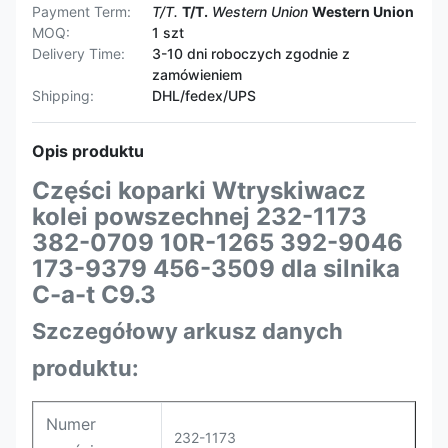
Payment Term:
T/T.
T/T.
Western Union
Western Union
MOQ:
1 szt
Delivery Time:
3-10 dni roboczych zgodnie z
zamówieniem
Shipping:
DHL/fedex/UPS
Opis produktu
Części koparki Wtryskiwacz
kolei powszechnej 232-1173
382-0709 10R-1265
392-9046
173-9379 456-3509 dla silnika
C-a-t C9.3
Szczegółowy arkusz danych
produktu:
Numer
232-1173