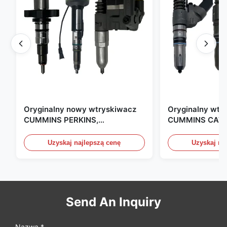
Oryginalny nowy wtryskiwacz
Oryginalny wtr
CUMMINS PERKINS,
CUMMINS CAT 
produkowany w USA. Jesteśmy
produkowany w
CAT, CUMMINS, Pkerins Dealer,
Zjednoczonych.
Uzyskaj najlepszą cenę
Uzyskaj na
wszystko jest oryginalnie nowe
Send An Inquiry
Nazwa *