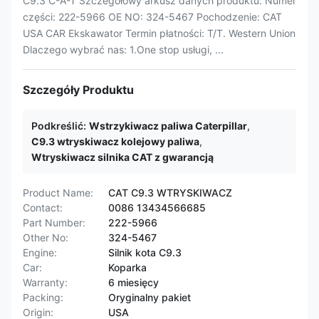
C9.3 C-A-T Szczegółowy arkusz danych produktu: Numer
części: 222-5966 OE NO: 324-5467 Pochodzenie: CAT
USA CAR Ekskawator Termin płatności: T/T. Western Union
Dlaczego wybrać nas: 1.One stop usługi, ...
Szczegóły Produktu
Podkreślić:
Wstrzykiwacz paliwa Caterpillar
,
C9.3 wtryskiwacz kolejowy paliwa
,
Wtryskiwacz silnika CAT z gwarancją
Product Name:
CAT C9.3 WTRYSKIWACZ
Contact:
0086 13434566685
Part Number:
222-5966
Other No:
324-5467
Engine:
Silnik kota C9.3
Car:
Koparka
Warranty:
6 miesięcy
Packing:
Oryginalny pakiet
Origin:
USA