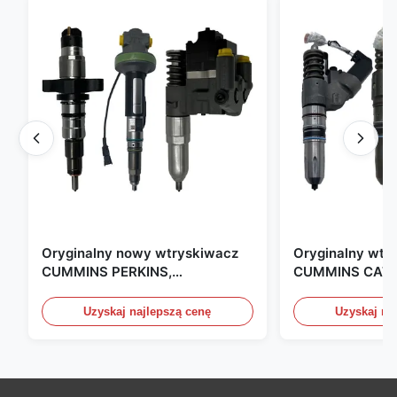
Oryginalny nowy wtryskiwacz
Oryginalny wtr
CUMMINS PERKINS,
CUMMINS CAT 
produkowany w USA. Jesteśmy
produkowany w
CAT, CUMMINS, Pkerins Dealer,
Zjednoczonych.
Uzyskaj najlepszą cenę
Uzyskaj na
wszystko jest oryginalnie nowe