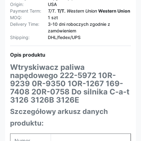
Origin:
USA
Payment Term:
T/T.
T/T.
Western Union
Western Union
MOQ:
1 szt
Delivery Time:
3-10 dni roboczych zgodnie z
zamówieniem
Shipping:
DHL/fedex/UPS
Opis produktu
Wtryskiwacz paliwa
napędowego 222-5972 10R-
9239 0R-9350 1OR-1267 169-
7408 20R-0758 Do silnika C-a-t
3126 3126B 3126E
Szczegółowy arkusz danych
produktu:
Numer