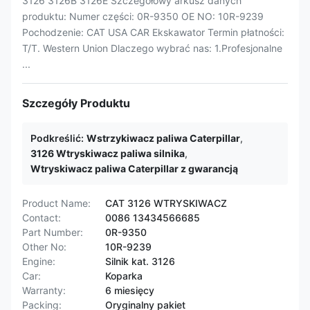
3126 3126B 3126E Szczegółowy arkusz danych
produktu: Numer części: 0R-9350 OE NO: 10R-9239
Pochodzenie: CAT USA CAR Ekskawator Termin płatności:
T/T. Western Union Dlaczego wybrać nas: 1.Profesjonalne
...
Szczegóły Produktu
Podkreślić:
Wstrzykiwacz paliwa Caterpillar
,
3126 Wtryskiwacz paliwa silnika
,
Wtryskiwacz paliwa Caterpillar z gwarancją
Product Name:
CAT 3126 WTRYSKIWACZ
Contact:
0086 13434566685
Part Number:
0R-9350
Other No:
10R-9239
Engine:
Silnik kat. 3126
Car:
Koparka
Warranty:
6 miesięcy
Packing:
Oryginalny pakiet