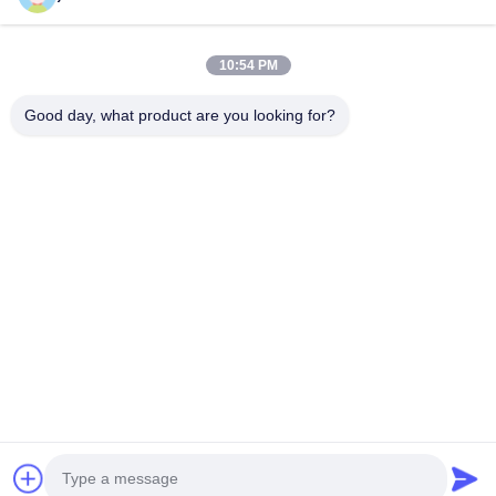
WhatsApp: 0086 159 2067 9523.
Szybkie Linki
10:54 PM
Do Domu
Produkty
O Nas
Wycieczka Po Fabryce
Good day, what product are you looking for?
Kontrola Jakości
Skontaktuj Się Z Nami
Poproś O Wycenę
Nowości
Sprawy
Skontaktuj Się Z Nami
86-134-3456-6685
86-159-2067-9523
2181986030@qq.com
Prawa autorskie © 2023-2026 HK REAL STRENGTH TRADE LIMITED.
/Wszystkie prawa Zarezerwowany.