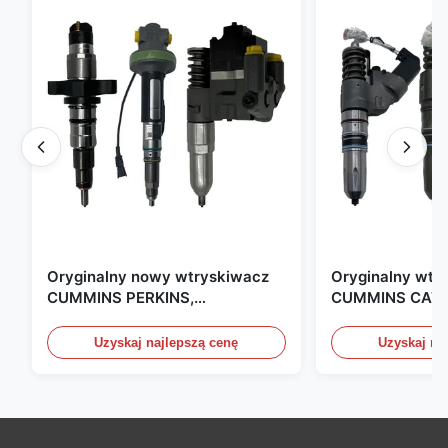
Oryginalny nowy wtryskiwacz
Oryginalny wtr
CUMMINS PERKINS,
CUMMINS CAT 
produkowany w USA. Jesteśmy
produkowany w
CAT, CUMMINS, Pkerins Dealer,
Zjednoczonych.
Uzyskaj najlepszą cenę
Uzyskaj na
wszystko jest oryginalnie nowe