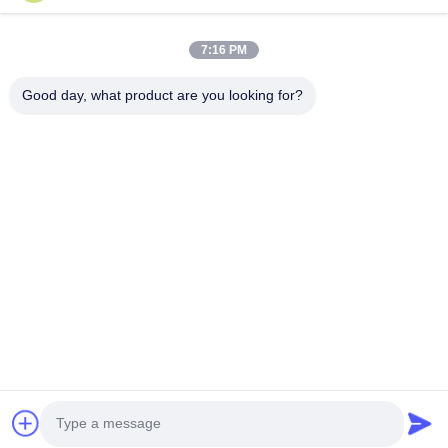
Szybkie Linki
7:16 PM
Do Domu
Produkty
O Nas
Wycieczka Po Fabryce
Good day, what product are you looking for?
Kontrola Jakości
Skontaktuj Się Z Nami
Poproś O Wycenę
Nowości
Sprawy
Skontaktuj Się Z Nami
86-134-3456-6685
86-159-2067-9523
2181986030@qq.com
Prawa autorskie © 2023-2026 HK REAL STRENGTH TRADE LIMITED.
/Wszystkie prawa Zarezerwowany.