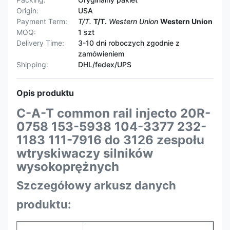
Origin:
USA
Payment Term:
T/T.
T/T.
Western Union
Western Union
MOQ:
1 szt
Delivery Time:
3-10 dni roboczych zgodnie z
zamówieniem
Shipping:
DHL/fedex/UPS
Opis produktu
C-A-T common rail injecto 20R-
0758 153-5938 104-3377 232-
1183 111-7916 do 3126 zespołu
wtryskiwaczy silników
wysokoprężnych
Szczegółowy arkusz danych
produktu: