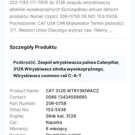
232-1183 111-7916 do 3126 zespołu wtryskiwaczy
silników wysokoprężnych Szczegółowy arkusz danych
produktu: Numer części: 20R-0758 OE NO: 153-5938
Pochodzenie: CAT USA CAR Ekskawator Termin płatności:
T/T. Western Union Dlaczego wybrać nas: 1Mamy ...
Szczegóły Produktu
Podkreślić:
Zespół wtryskiwacza paliwa Caterpillar
,
3126 Wtryskiwacz silnika wysokoprężnego
,
Wtryskiwacz common rail C-A-T
Product Name:
CAT 3126 WTRYSKIWACZ
Contact:
0086 13434566685
Part Number:
20R-0758
Other No:
153-5938
Engine:
Silnik kat. 3126
Car:
Koparka
Warranty:
6 miesięcy
Packing:
Oryginalny pakiet