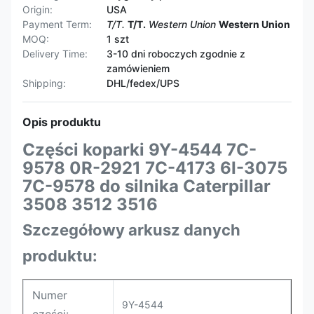
Origin:
USA
Payment Term:
T/T.
T/T.
Western Union
Western Union
MOQ:
1 szt
Delivery Time:
3-10 dni roboczych zgodnie z
zamówieniem
Shipping:
DHL/fedex/UPS
Opis produktu
Części koparki 9Y-4544 7C-
9578 0R-2921 7C-4173 6I-3075
7C-9578 do silnika Caterpillar
3508 3512 3516
Szczegółowy arkusz danych
produktu:
Numer
9Y-4544