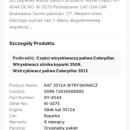
Szczegółowy arkusz danych produktu: Numer części: 9Y-
4544 OE NO: 6I-3075 Pochodzenie: CAT USA CAR
Ekskawator Termin płatności: T/T. Western Union
Dlaczego wybrać nas: 1. Mamy długoterminową
współprac...
Szczegóły Produktu
Podkreślić:
Części wtryskiwaczy paliwa Caterpillar
,
Wtryskiwacz silnika koparki 3508
,
Wstrzykiwacz paliwa Caterpillar 3512
Product Name:
KAT 3512A WTRYSKIWACZ
Contact:
0086 13434566685
Part Number:
9Y-4544
Other No:
6I-3075
Engine:
Silnik kat 3512A
Car:
Koparka
Warranty:
6 miesięcy
Packing:
Oryginalny pakiet