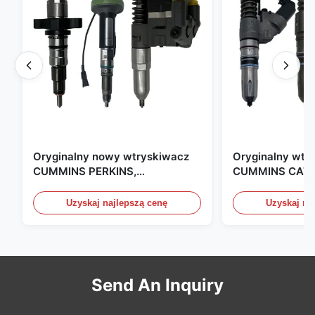
Oryginalny nowy wtryskiwacz
Oryginalny wtr
CUMMINS PERKINS,
CUMMINS CAT 
produkowany w USA. Jesteśmy
produkowany w
CAT, CUMMINS, Pkerins Dealer,
Zjednoczonych.
Uzyskaj najlepszą cenę
Uzyskaj na
wszystko jest oryginalnie nowe
Send An Inquiry