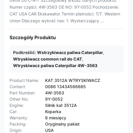
0906 Do C-A-T Szczegółowy arkusz danych produktu:
Numer części: 4W-3563 OE NO: 9Y-0052 Pochodzenie:
CAT USA CAR Ekskawator Termin płatności: T/T. Western
Union Dlaczego wybrać nas: 1. Wystarczający ...
Szczegóły Produktu
Podkreślić:
Wstrzykiwacz paliwa Caterpillar
,
Wtryskiwacz common rail do CAT
,
Wtryskiwacz paliwa Caterpillar 4W-3563
Product Name:
KAT 3512A WTRYSKIWACZ
Contact:
0086 13434566685
Part Number:
4W-3563
Other No:
9Y-0052
Engine:
Silnik kat 3512A
Car:
Koparka
Warranty:
6 miesięcy
Packing:
Oryginalny pakiet
Origin:
USA