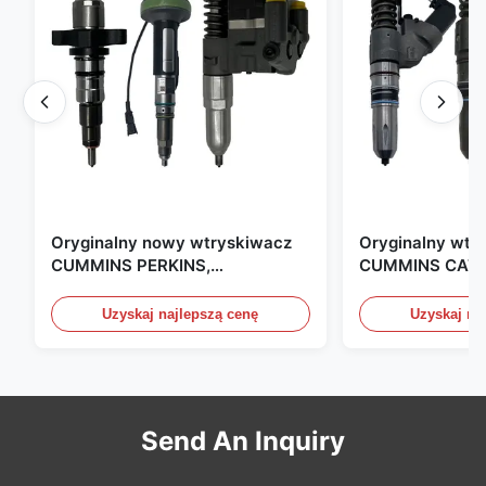
Oryginalny nowy wtryskiwacz
Oryginalny wtr
CUMMINS PERKINS,
CUMMINS CAT 
produkowany w USA. Jesteśmy
produkowany w
CAT, CUMMINS, Pkerins Dealer,
Zjednoczonych.
Uzyskaj najlepszą cenę
Uzyskaj na
wszystko jest oryginalnie nowe
Send An Inquiry