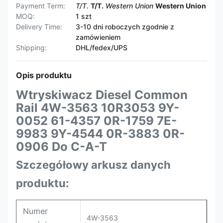
Payment Term:
T/T.
T/T.
Western Union
Western Union
MOQ:
1 szt
Delivery Time:
3-10 dni roboczych zgodnie z
zamówieniem
Shipping:
DHL/fedex/UPS
Opis produktu
Wtryskiwacz Diesel Common
Rail 4W-3563 10R3053 9Y-
0052 61-4357 0R-1759 7E-
9983 9Y-4544 0R-3883 0R-
0906 Do C-A-T
Szczegółowy arkusz danych
produktu:
Numer
4W-3563