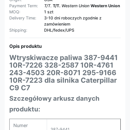
Payment Term:
T/T.
T/T.
Western Union
Western Union
MOQ:
1 szt
Delivery Time:
3-10 dni roboczych zgodnie z
zamówieniem
Shipping:
DHL/fedex/UPS
Opis produktu
Wtryskiwacze paliwa 387-9441
10R-7226 328-2587 10R-4761
243-4503 20R-8071 295-9166
10R-7223 dla silnika Caterpillar
C9 C7
Szczegółowy arkusz danych
produktu:
Numer
387-9441