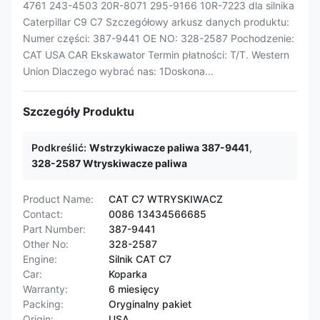
4761 243-4503 20R-8071 295-9166 10R-7223 dla silnika
Caterpillar C9 C7 Szczegółowy arkusz danych produktu:
Numer części: 387-9441 OE NO: 328-2587 Pochodzenie:
CAT USA CAR Ekskawator Termin płatności: T/T. Western
Union Dlaczego wybrać nas: 1Doskona...
Szczegóły Produktu
Podkreślić:
Wstrzykiwacze paliwa 387-9441
,
328-2587 Wtryskiwacze paliwa
Product Name:
CAT C7 WTRYSKIWACZ
Contact:
0086 13434566685
Part Number:
387-9441
Other No:
328-2587
Engine:
Silnik CAT C7
Car:
Koparka
Warranty:
6 miesięcy
Packing:
Oryginalny pakiet
Origin:
USA