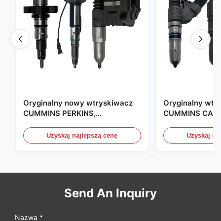
Oryginalny nowy wtryskiwacz
Oryginalny wtr
CUMMINS PERKINS,
CUMMINS CAT 
produkowany w USA. Jesteśmy
produkowany w
CAT, CUMMINS, Pkerins Dealer,
Zjednoczonych.
Uzyskaj najlepszą cenę
Uzyskaj na
wszystko jest oryginalnie nowe
Send An Inquiry
Nazwa *