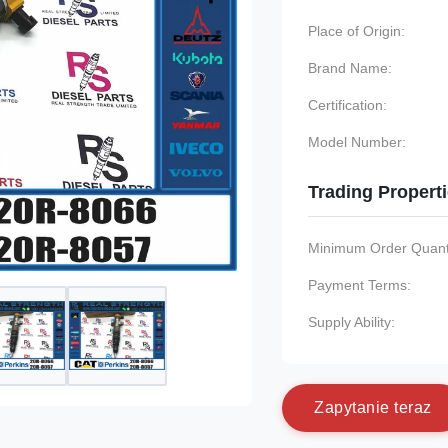
Place of Origin:
Brand Name:
Certification:
Model Number:
Trading Propert
Minimum Order Quanti
Payment Terms:
Supply Ability:
Z
a
p
y
t
a
n
i
e
t
e
r
a
z