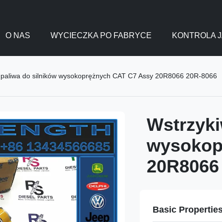
O NAS
WYCIECZKA PO FABRYCE
KONTROLA J
 paliwa do silników wysokoprężnych CAT C7 Assy 20R8066 20R-8066
Wstrzyki
wysokop
20R8066
Basic Propertie