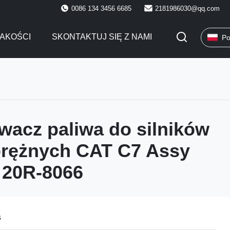
0086 134 3456 6685
2181986030@qq.com
AKOŚCI
SKONTAKTUJ SIĘ Z NAMI
Po
wacz paliwa do silników
rężnych CAT C7 Assy
 20R-8066
s