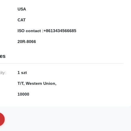
USA
CAT
ISO contact :+8613434566685
20R-8066
ies
ty:
1 szt
T/T, Western Union,
10000