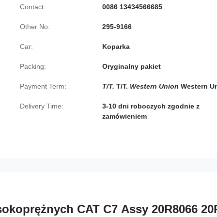
Contact:
0086 13434566685
Other No:
295-9166
Car:
Koparka
Packing:
Oryginalny pakiet
Payment Term:
T/T.
T/T.
Western Union
Western U
Delivery Time:
3-10 dni roboczych zgodnie z
zamówieniem
ysokoprężnych CAT C7 Assy 20R8066 20