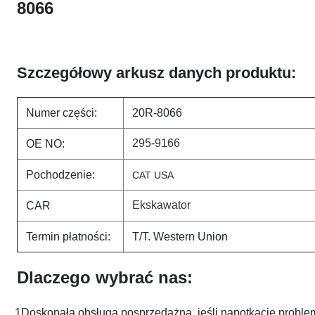
8066
Szczegółowy arkusz danych produktu:
Numer części:
20R-8066
295-9166
OE NO:
Pochodzenie:
CAT USA
Ekskawator
CAR
Termin płatności:
T/T. Western Union
Dlaczego wybrać nas:
1Doskonała obsługa posprzedażna, jeśli napotkacie problem