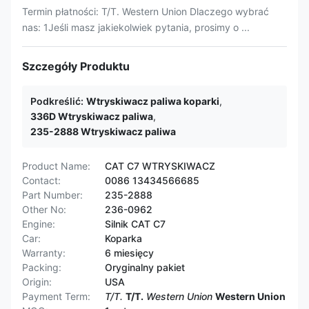
Termin płatności: T/T. Western Union Dlaczego wybrać
nas: 1Jeśli masz jakiekolwiek pytania, prosimy o ...
Szczegóły Produktu
Podkreślić:
Wtryskiwacz paliwa koparki
,
336D Wtryskiwacz paliwa
,
235-2888 Wtryskiwacz paliwa
Product Name:
CAT C7 WTRYSKIWACZ
Contact:
0086 13434566685
Part Number:
235-2888
Other No:
236-0962
Engine:
Silnik CAT C7
Car:
Koparka
Warranty:
6 miesięcy
Packing:
Oryginalny pakiet
Origin:
USA
Payment Term:
T/T.
T/T.
Western Union
Western Union