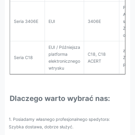
Podzi
AD30;
Seria 3406E
EUI
3406E
spych
Zagęs
odpad
EUI / Późniejsza
zesta
platforma
C18, C18
Seria C18
Zasto
elektronicznego
ACERT
platf
wtrysku
Dlaczego warto wybrać nas:
1. Posiadamy własnego profesjonalnego spedytora:
Szybka dostawa, dobrze służyć.