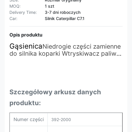
MOQ:
1 szt
Delivery Time:
3-7 dni roboczych
Car:
Silnik Caterpillar C7.1
Opis produktu
Gąsienica
Niedrogie części zamienne
do silnika koparki Wtryskiwacz paliwa
Diesel
392-2000
392-0201 392-0202
392-0204 170-5240 dla silnika CAT
Szczegółowy arkusz danych
produktu:
Numer części
392-2000