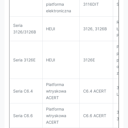
platforma
3116DIT
Spyc
elektroniczna
Równi
Seria
HEUI
3126, 3126B
Ładow
3126/3126B
Platf
Powsz
platf
Seria 3126E
HEUI
3126E
przem
obcią
zakre
Platforma
320D 
Seria C6.4
wtryskowa
C6.4 ACERT
LRR; 
ACERT
Platforma
320D 
Seria C6.6
wtryskowa
C6.6 ACERT
320E 
ACERT