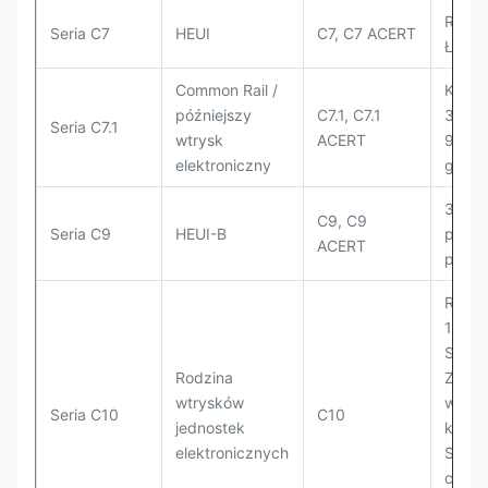
Równi
Seria C7
HEUI
C7, C7 ACERT
Ładow
Common Rail /
Kopar
późniejszy
C7.1, C7.1
330D2
Seria C7.1
wtrysk
ACERT
950, 
elektroniczny
gener
330D 
C9, C9
Seria C9
HEUI-B
platf
ACERT
przem
Równi
143H,
Spych
Rodzina
Zagęs
wtrysków
wysyp
Seria C10
C10
jednostek
kołowe
elektronicznych
Spych
cięża