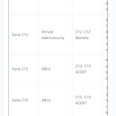
R1700
W345B
Szero
160H,
Wtrysk
C12, C12
972G 
Seria C12
elektroniczny
Morskie
II; 3
stoso
morsk
Kopar
C13, C13
przeg
Seria C13
MEUI
ACERT
prądo
platf
770 C
374D 
C15, C15
Seria C15
MEUI
wybur
ACERT
LHD; 
energ