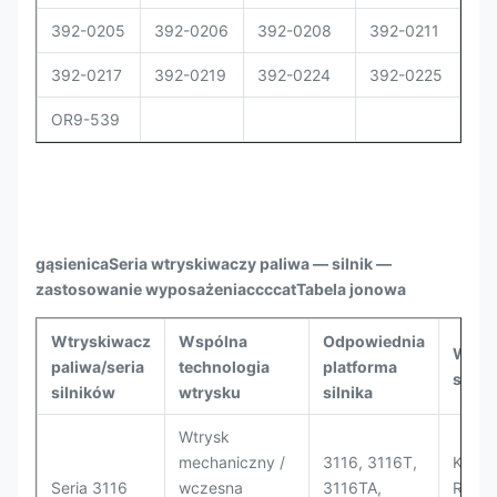
392-0205
392-0206
392-0208
392-0211
39
392-0217
392-0219
392-0224
392-0225
39
OR9-539
gąsienica
Seria wtryskiwaczy paliwa — silnik —
zastosowanie wyposażenia
ccccat
Tabela jonowa
Wtryskiwacz
Wspólna
Odpowiednia
Wspó
paliwa/seria
technologia
platforma
sprz
silników
wtrysku
silnika
Wtrysk
mechaniczny /
3116, 3116T,
Kopar
Seria 3116
wczesna
3116TA,
Równi