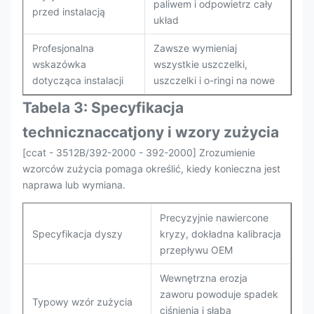
paliwem i odpowietrz cały
przed instalacją
układ
Profesjonalna
Zawsze wymieniaj
wskazówka
wszystkie uszczelki,
dotycząca instalacji
uszczelki i o-ringi na nowe
Tabela 3: Specyfikacja
techniczna
ccat
jony i wzory zużycia
[ccat - 3512B/392-2000 - 392-2000] Zrozumienie
wzorców zużycia pomaga określić, kiedy konieczna jest
naprawa lub wymiana.
Precyzyjnie nawiercone
Specyfikacja dyszy
kryzy, dokładna kalibracja
przepływu OEM
Wewnętrzna erozja
zaworu powoduje spadek
Typowy wzór zużycia
ciśnienia i słabą