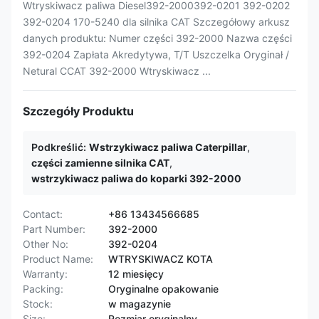
Wtryskiwacz paliwa Diesel392-2000392-0201 392-0202
392-0204 170-5240 dla silnika CAT Szczegółowy arkusz
danych produktu: Numer części 392-2000 Nazwa części
392-0204 Zapłata Akredytywa, T/T Uszczelka Oryginał /
Netural CCAT 392-2000 Wtryskiwacz ...
Szczegóły Produktu
Podkreślić:
Wstrzykiwacz paliwa Caterpillar
,
części zamienne silnika CAT
,
wstrzykiwacz paliwa do koparki 392-2000
Contact:
+86 13434566685
Part Number:
392-2000
Other No:
392-0204
Product Name:
WTRYSKIWACZ KOTA
Warranty:
12 miesięcy
Packing:
Oryginalne opakowanie
Stock:
w magazynie
Size:
Rozmiar oryginalny