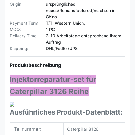
Origin:
ursprüngliches
neues/Remanufactured/machten in
China
Payment Term:
T/T. Western Union,
MOQ:
1 PC
Delivery Time:
3-10 Arbeitstage entsprechend Ihrem
Auftrag
Shipping:
DHL/FedEx/UPS
Produktbeschreibung
Injektorreparatur-set für
Caterpillar 3126 Reihe
Ausführliches Produkt-Datenblatt:
Teilnummer:
Caterpillar 3126