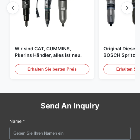
Wir sind CAT, CUMMINS,
Original Diese
Pkerins Händler, alles ist neu.
BOSCH Spritzer, 
den Vereinigten
Erhalten Sie besten Preis
Erhalten Sie
Send An Inquiry
Name *