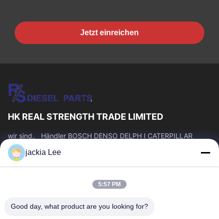
Jetzt einreichen
HK REAL STRENGTH TRADE LIMITED
wir sind。 Händler BOSCH DENSO DELPH I CATERPILLAR
VOLVO CUMMINS TOYOTA ISUZU Company whatsapp Zahl:
jackia Lee
0086 159 2067 9523.
Schnelllinks
5:57 PM
Zu Hause
Produkte
Über Uns
Werksbesichtigung
Good day, what product are you looking for?
Qualitätskontrolle
Kontakt Mit Uns