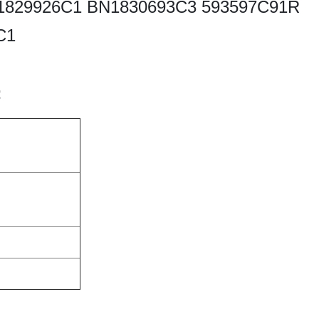
 CE1829926C1 BN1830693C3 593597C91R
C1
: