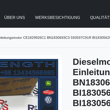
ÜBER UNS
WERKSBESICHTIGUNG
QUALITÄ
 Einleitungsmotor CE1829926C1 BN1830693C3 593597C91R BI183056
Dieselmo
Einleit
BN18306
BI18305
BI18305