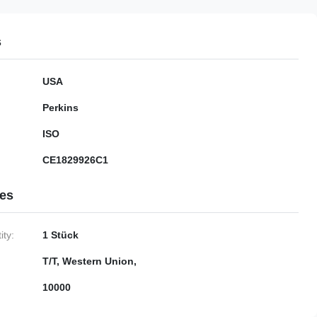
s
USA
Perkins
ISO
CE1829926C1
ies
ty:
1 Stück
T/T, Western Union,
10000