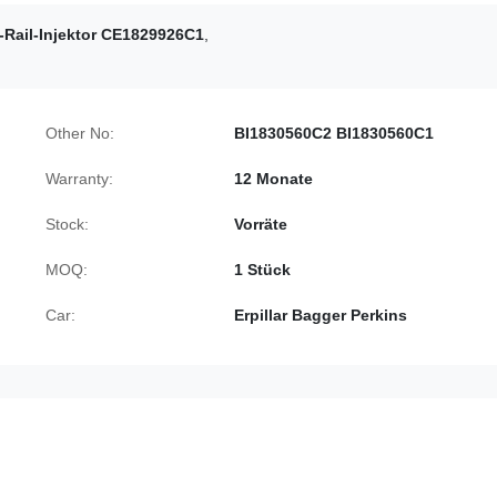
ail-Injektor CE1829926C1
,
Other No:
BI1830560C2 BI1830560C1
Warranty:
12 Monate
Stock:
Vorräte
MOQ:
1 Stück
Car:
Erpillar Bagger Perkins