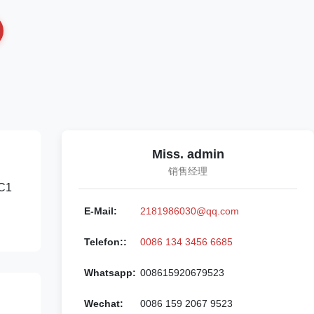
Miss. admin
销售经理
0C1
E-Mail:
2181986030@qq.com
Telefon::
0086 134 3456 6685
Whatsapp:
008615920679523
Wechat:
0086 159 2067 9523