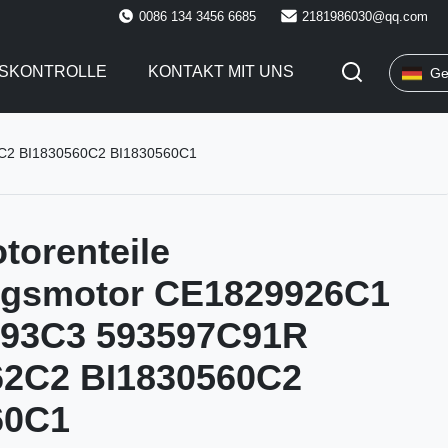
0086 134 3456 6685
2181986030@qq.com
TSKONTROLLE
KONTAKT MIT UNS
Ge
2C2 BI1830560C2 BI1830560C1
torenteile
ungsmotor CE1829926C1
93C3 593597C91R
62C2 BI1830560C2
60C1