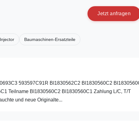
J
e
t
z
t
a
n
f
r
a
g
e
n
Injector
Baumaschinen-Ersatzteile
1830693C3 593597C91R BI1830562C2 BI1830560C2 BI183056
9926C1 Teilname BI1830560C2 BI1830560C1 Zahlung L/C, T/T
uchte und neue Originalte...