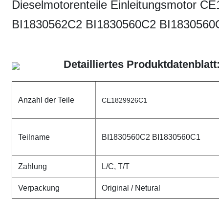
Dieselmotorenteile Einleitungsmotor
BI1830562C2 BI1830560C2 BI1830560
Detailliertes Produktdatenblatt
Anzahl der Teile
CE1829926C1
Teilname
BI1830560C2 BI1830560C1
Zahlung
L/C, T/T
Verpackung
Original / Netural