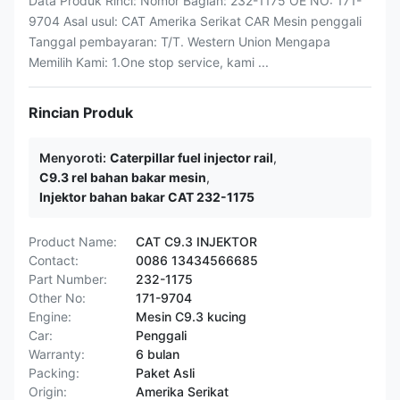
Data Produk Rinci: Nomor Bagian: 232-1175 OE NO: 171-
9704 Asal usul: CAT Amerika Serikat CAR Mesin penggali
Tanggal pembayaran: T/T. Western Union Mengapa
Memilih Kami: 1.One stop service, kami ...
Rincian Produk
Menyoroti:
Caterpillar fuel injector rail
,
C9.3 rel bahan bakar mesin
,
Injektor bahan bakar CAT 232-1175
Product Name:
CAT C9.3 INJEKTOR
Contact:
0086 13434566685
Part Number:
232-1175
Other No:
171-9704
Engine:
Mesin C9.3 kucing
Car:
Penggali
Warranty:
6 bulan
Packing:
Paket Asli
Origin:
Amerika Serikat