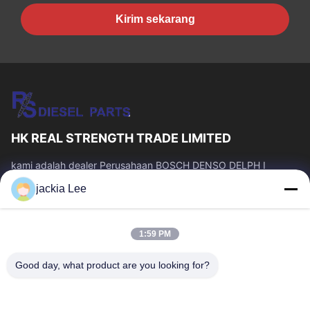
Kirim sekarang
HK REAL STRENGTH TRADE LIMITED
kami adalah dealer Perusahaan BOSCH DENSO DELPH I
CATERPILLAR VOLVO CUMMINS TOYOTA ISUZU。 whatsapp
jackia Lee
number :0086 159 2067 9523 .
Tautan Cepat
1:59 PM
Rumah
Produk
Tentang Kami
Tur Pabrik
Good day, what product are you looking for?
Kontrol Kualitas
Hubungi Kami
Minta Kutipan
Berita