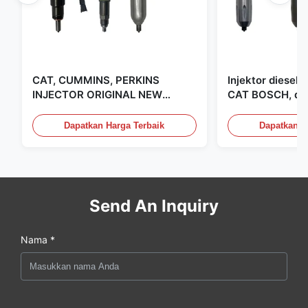
CAT, CUMMINS, PERKINS
Injektor diesel
INJECTOR ORIGINAL NEW
CAT BOSCH, dip
DIESEL CAT CUMMINS PERKINS
Amerika Serikat
INJECTOR, MADE IN USA. kami
Dapatkan Harga Terbaik
Dapatkan H
adalah CAT, CUMMINS, Pkerins
Dealer, semuanya baru asli
Send An Inquiry
Nama *