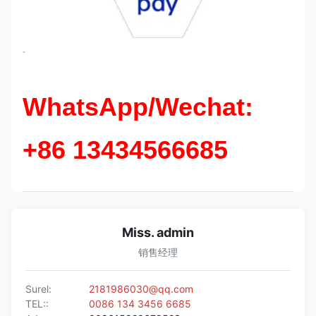
`
WhatsApp/Wechat:
+86 13434566685
Miss. admin
销售经理
Surel:
2181986030@qq.com
TEL::
0086 134 3456 6685